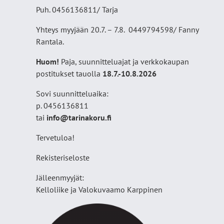
Puh. 0456136811/ Tarja
Yhteys myyjään 20.7. – 7.8. 0449794598/ Fanny
Rantala.
Huom!
Paja, suunnitteluajat ja verkkokaupan
postitukset tauolla
18
.7.-10.8.2026
Sovi suunnitteluaika:
p. 0456136811
tai
info@tarinakoru.fi
Tervetuloa!
Rekisteriseloste
Jälleenmyyjät:
Kelloliike ja Valokuvaamo
Karppinen