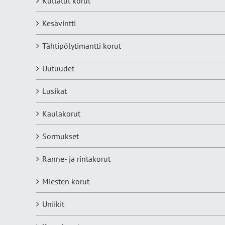
Kullatut korut
Kesävintti
Tähtipölytimantti korut
Uutuudet
Lusikat
Kaulakorut
Sormukset
Ranne- ja rintakorut
Miesten korut
Uniikit