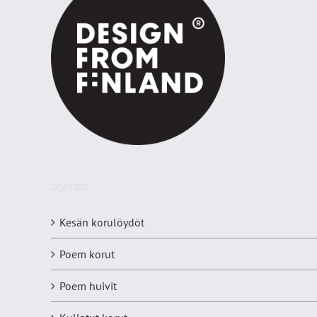
OSASTOT
Kesän korulöydöt
Poem korut
Poem huivit