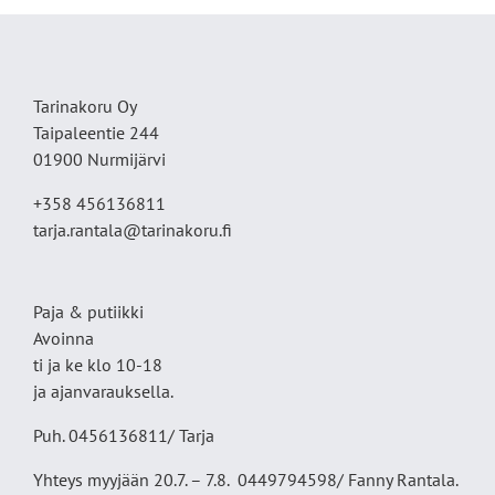
Tarinakoru Oy
Taipaleentie 244
01900 Nurmijärvi
+358 456136811
tarja.rantala@tarinakoru.fi
Paja & putiikki
Avoinna
ti ja ke klo 10-18
ja ajanvarauksella.
Puh. 0456136811/ Tarja
Yhteys myyjään 20.7. – 7.8. 0449794598/ Fanny Rantala.