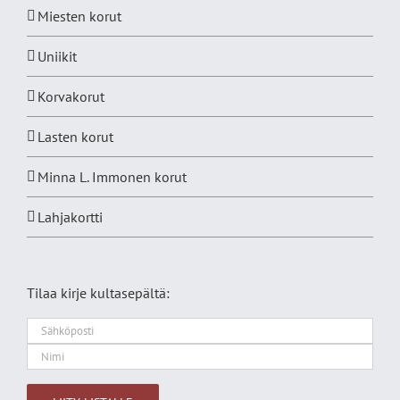
Miesten korut
Uniikit
Korvakorut
Lasten korut
Minna L. Immonen korut
Lahjakortti
Tilaa kirje kultasepältä: