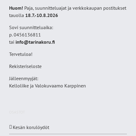
Huom!
Paja, suunnitteluajat ja verkkokaupan postitukset
tauolla
18
.7.-10.8.2026
Sovi suunnitteluaika:
p. 0456136811
tai
info@tarinakoru.fi
Tervetuloa!
Rekisteriseloste
Jälleenmyyjät:
Kelloliike ja Valokuvaamo
Karppinen
OSASTOT
Kesän korulöydöt