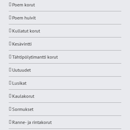
Poem korut
Poem huivit
Kullatut korut
Kesävintti
Tähtipölytimantti korut
Uutuudet
Lusikat
Kaulakorut
Sormukset
Ranne- ja rintakorut