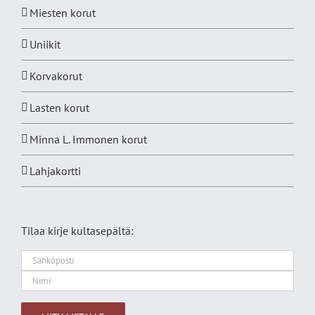
Miesten korut
Uniikit
Korvakorut
Lasten korut
Minna L. Immonen korut
Lahjakortti
Tilaa kirje kultasepältä: