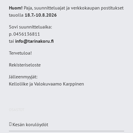
Huom!
Paja, suunnitteluajat ja verkkokaupan postitukset
tauolla
18
.7.-10.8.2026
Sovi suunnitteluaika:
p. 0456136811
tai
info@tarinakoru.fi
Tervetuloa!
Rekisteriseloste
Jälleenmyyjät:
Kelloliike ja Valokuvaamo
Karppinen
OSASTOT
Kesän korulöydöt