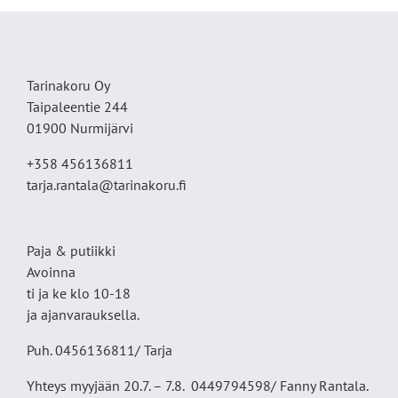
Tarinakoru Oy
Taipaleentie 244
01900 Nurmijärvi
+358 456136811
tarja.rantala@tarinakoru.fi
Paja & putiikki
Avoinna
ti ja ke klo 10-18
ja ajanvarauksella.
Puh. 0456136811/ Tarja
Yhteys myyjään 20.7. – 7.8. 0449794598/ Fanny Rantala.