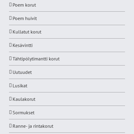
Poem korut
Poem huivit
Kullatut korut
Kesävintti
Tähtipölytimantti korut
Uutuudet
Lusikat
Kaulakorut
Sormukset
Ranne- ja rintakorut