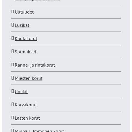
Uutuudet
Lusikat
Kaulakorut
Sormukset
Ranne- ja rintakorut
Miesten korut
Uniikit
Korvakorut
Lasten korut
Minna L. Immonen korut