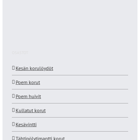
OSASTOT
Kesän korulöydöt
Poem korut
Poem huivit
Kullatut korut
Kesävintti
Tähtipölytimantti korut