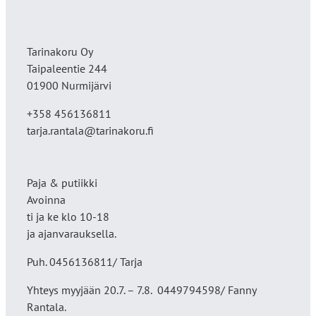
Tarinakoru Oy
Taipaleentie 244
01900 Nurmijärvi
+358 456136811
tarja.rantala@tarinakoru.fi
Paja & putiikki
Avoinna
ti ja ke klo 10-18
ja ajanvarauksella.
Puh. 0456136811/ Tarja
Yhteys myyjään 20.7. – 7.8. 0449794598/ Fanny
Rantala.