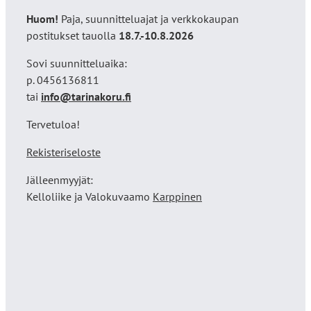
Huom!
Paja, suunnitteluajat ja verkkokaupan
postitukset tauolla
18
.7.-10.8.2026
Sovi suunnitteluaika:
p. 0456136811
tai
info@tarinakoru.fi
Tervetuloa!
Rekisteriseloste
Jälleenmyyjät:
Kelloliike ja Valokuvaamo
Karppinen