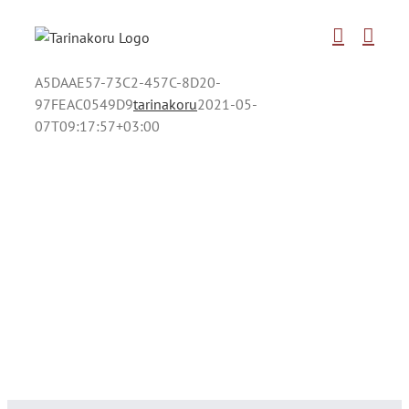
Skip
to
content
A5DAAE57-73C2-457C-8D20-
97FEAC0549D9
tarinakoru
2021-05-
07T09:17:57+03:00