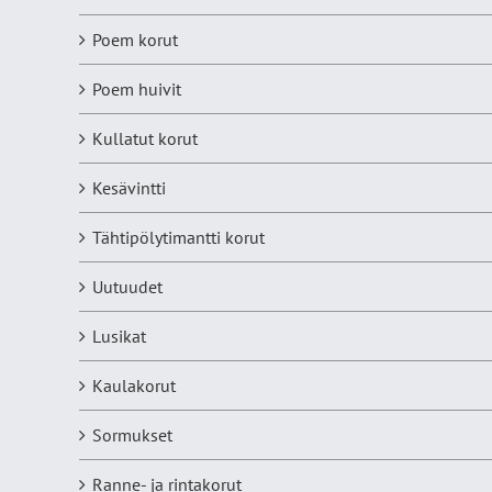
Poem korut
Poem huivit
Kullatut korut
Kesävintti
Tähtipölytimantti korut
Uutuudet
Lusikat
Kaulakorut
Sormukset
Ranne- ja rintakorut