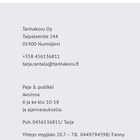
Tarinakoru Oy
Taipaleentie 244
01900 Nurmijärvi
+358 456136811
tarja.rantala@tarinakoru.fi
Paja & putiikki
Avoinna
ti ja ke klo 10-18
ja ajanvarauksella.
Puh. 0456136811/ Tarja
Yhteys myyjään 20.7. – 7.8. 0449794598/ Fanny