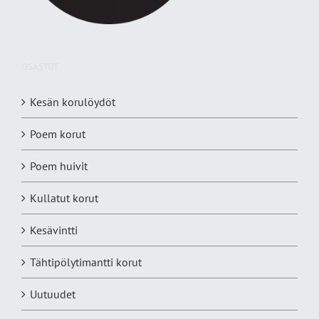
OSASTOT
Kesän korulöydöt
Poem korut
Poem huivit
Kullatut korut
Kesävintti
Tähtipölytimantti korut
Uutuudet