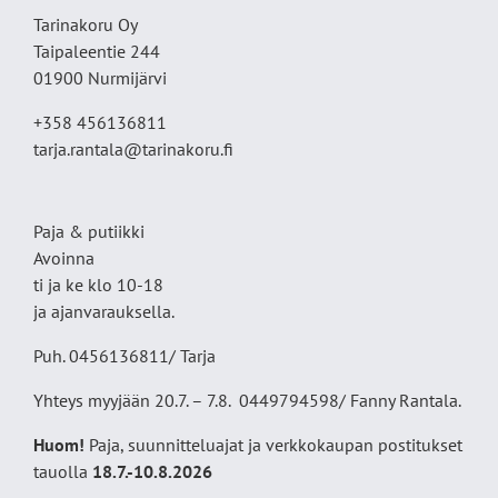
Tarinakoru Oy
Taipaleentie 244
01900 Nurmijärvi
+358 456136811
tarja.rantala@tarinakoru.fi
Paja & putiikki
Avoinna
ti ja ke klo 10-18
ja ajanvarauksella.
Puh. 0456136811/ Tarja
Yhteys myyjään 20.7. – 7.8. 0449794598/ Fanny Rantala.
Huom!
Paja, suunnitteluajat ja verkkokaupan postitukset
tauolla
18
.7.-10.8.2026