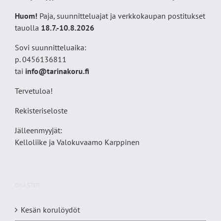
Huom!
Paja, suunnitteluajat ja verkkokaupan postitukset
tauolla
18
.7.-10.8.2026
Sovi suunnitteluaika:
p. 0456136811
tai
info@tarinakoru.fi
Tervetuloa!
Rekisteriseloste
Jälleenmyyjät:
Kelloliike ja Valokuvaamo
Karppinen
OSASTOT
Kesän korulöydöt