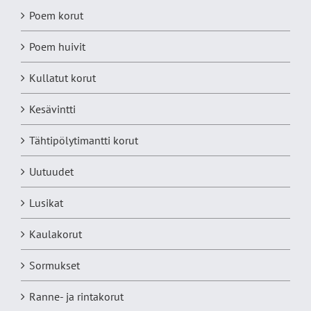
Poem korut
Poem huivit
Kullatut korut
Kesävintti
Tähtipölytimantti korut
Uutuudet
Lusikat
Kaulakorut
Sormukset
Ranne- ja rintakorut