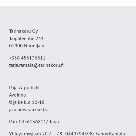
Tarinakoru Oy
Taipaleentie 244
01900 Nurmijärvi
+358 456136811
tarja.rantala@tarinakoru.fi
Paja & putiikki
Avoinna
ti ja ke klo 10-18
ja ajanvarauksella.
Puh. 0456136811/ Tarja
Yhteys myyjään 20.7. – 7.8. 0449794598/ Fanny Rantala.