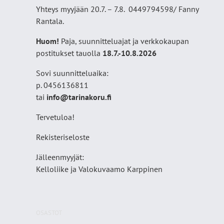
Yhteys myyjään 20.7. – 7.8. 0449794598/ Fanny
Rantala.
Huom!
Paja, suunnitteluajat ja verkkokaupan
postitukset tauolla
18
.7.-10.8.2026
Sovi suunnitteluaika:
p. 0456136811
tai
info@tarinakoru.fi
Tervetuloa!
Rekisteriseloste
Jälleenmyyjät:
Kelloliike ja Valokuvaamo
Karppinen
OSASTOT