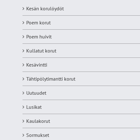
Kesän korulöydöt
Poem korut
Poem huivit
Kullatut korut
Kesävintti
Tähtipölytimantti korut
Uutuudet
Lusikat
Kaulakorut
Sormukset