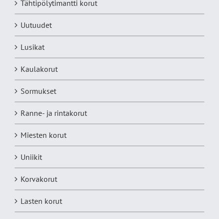
Tähtipölytimantti korut
Uutuudet
Lusikat
Kaulakorut
Sormukset
Ranne- ja rintakorut
Miesten korut
Uniikit
Korvakorut
Lasten korut