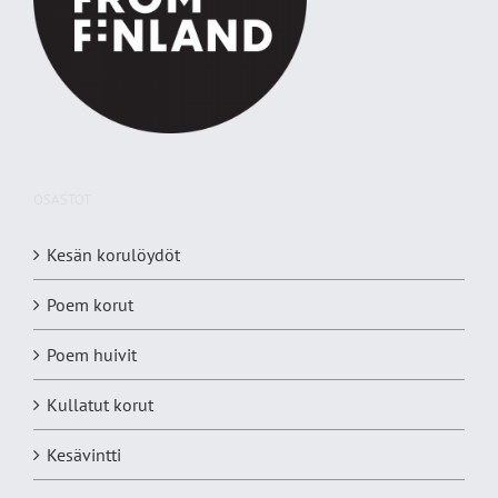
OSASTOT
Kesän korulöydöt
Poem korut
Poem huivit
Kullatut korut
Kesävintti