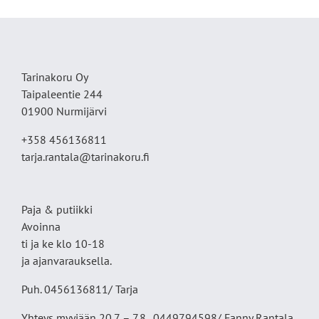
Tarinakoru Oy
Taipaleentie 244
01900 Nurmijärvi
+358 456136811
tarja.rantala@tarinakoru.fi
Paja & putiikki
Avoinna
ti ja ke klo 10-18
ja ajanvarauksella.
Puh. 0456136811/ Tarja
Yhteys myyjään 20.7. – 7.8. 0449794598/ Fanny Rantala.