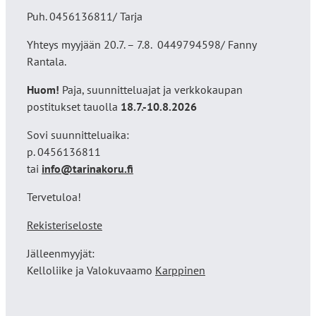
Puh. 0456136811/ Tarja
Yhteys myyjään 20.7. – 7.8. 0449794598/ Fanny
Rantala.
Huom!
Paja, suunnitteluajat ja verkkokaupan
postitukset tauolla
18
.7.-10.8.2026
Sovi suunnitteluaika:
p. 0456136811
tai
info@tarinakoru.fi
Tervetuloa!
Rekisteriseloste
Jälleenmyyjät:
Kelloliike ja Valokuvaamo
Karppinen