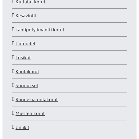
Kullatut korut
Kesävintti
Tähtipölytimantti korut
Uutuudet
Lusikat
Kaulakorut
Sormukset
Ranne- ja rintakorut
Miesten korut
Uniikit