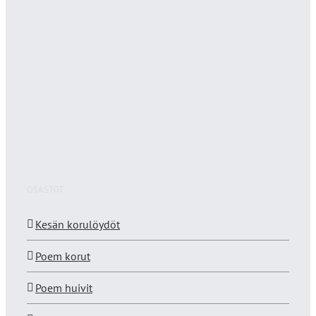
OSASTOT
Kesän korulöydöt
Poem korut
Poem huivit