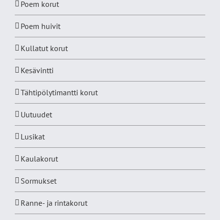
Poem korut
Poem huivit
Kullatut korut
Kesävintti
Tähtipölytimantti korut
Uutuudet
Lusikat
Kaulakorut
Sormukset
Ranne- ja rintakorut