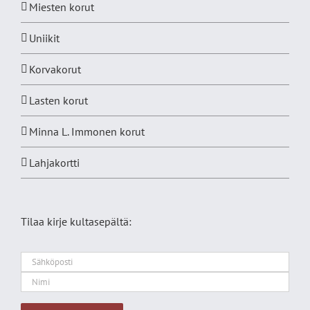
Miesten korut
Uniikit
Korvakorut
Lasten korut
Minna L. Immonen korut
Lahjakortti
Tilaa kirje kultasepältä: