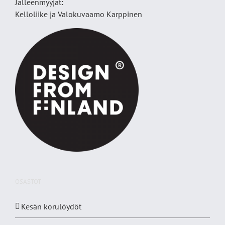
Jälleenmyyjät:
Kelloliike ja Valokuvaamo
Karppinen
OSASTOT
Kesän korulöydöt