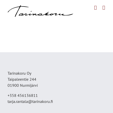
Skip
to
content
Tarinakoru Oy
Taipaleentie 244
01900 Nurmijärvi
+358 456136811
tarja.rantala@tarinakoru.fi