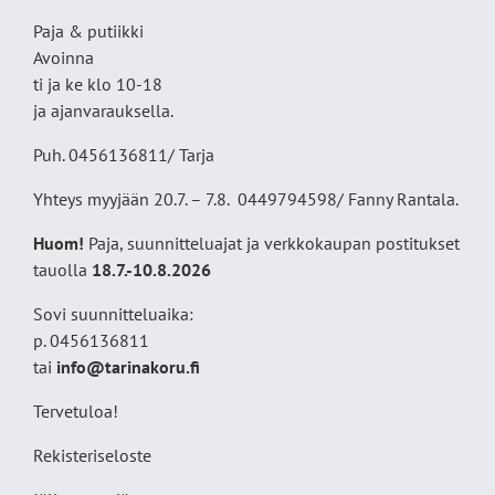
Paja & putiikki
Avoinna
ti ja ke klo 10-18
ja ajanvarauksella.
Puh. 0456136811/ Tarja
Yhteys myyjään 20.7. – 7.8. 0449794598/ Fanny Rantala.
Huom!
Paja, suunnitteluajat ja verkkokaupan postitukset
tauolla
18
.7.-10.8.2026
Sovi suunnitteluaika:
p. 0456136811
tai
info@tarinakoru.fi
Tervetuloa!
Rekisteriseloste