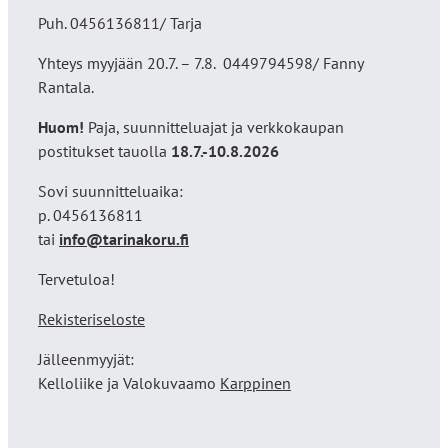
Puh. 0456136811/ Tarja
Yhteys myyjään 20.7. – 7.8. 0449794598/ Fanny
Rantala.
Huom!
Paja, suunnitteluajat ja verkkokaupan
postitukset tauolla
18
.7.-10.8.2026
Sovi suunnitteluaika:
p. 0456136811
tai
info@tarinakoru.fi
Tervetuloa!
Rekisteriseloste
Jälleenmyyjät:
Kelloliike ja Valokuvaamo
Karppinen