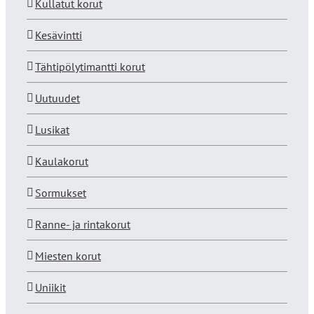
Kullatut korut
Kesävintti
Tähtipölytimantti korut
Uutuudet
Lusikat
Kaulakorut
Sormukset
Ranne- ja rintakorut
Miesten korut
Uniikit