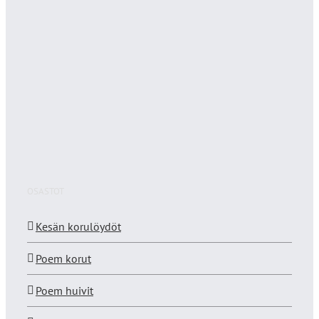
OSASTOT
Kesän korulöydöt
Poem korut
Poem huivit