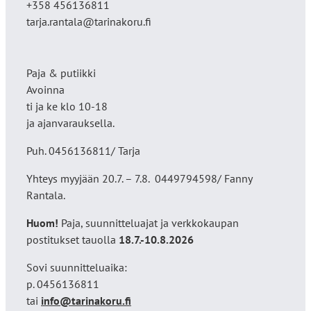
+358 456136811
tarja.rantala@tarinakoru.fi
Paja & putiikki
Avoinna
ti ja ke klo 10-18
ja ajanvarauksella.
Puh. 0456136811/ Tarja
Yhteys myyjään 20.7. – 7.8. 0449794598/ Fanny
Rantala.
Huom!
Paja, suunnitteluajat ja verkkokaupan
postitukset tauolla
18
.7.-10.8.2026
Sovi suunnitteluaika:
p. 0456136811
tai
info@tarinakoru.fi