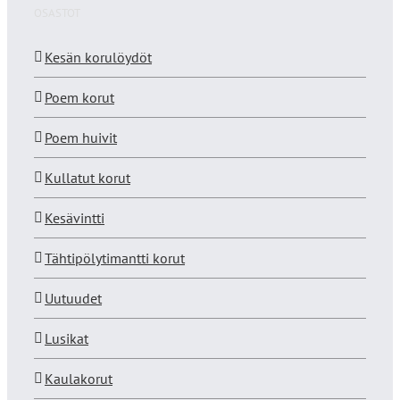
OSASTOT
Kesän korulöydöt
Poem korut
Poem huivit
Kullatut korut
Kesävintti
Tähtipölytimantti korut
Uutuudet
Lusikat
Kaulakorut