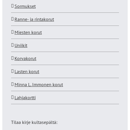
Sormukset
Ranne- ja rintakorut
Miesten korut
Uniikit
Korvakorut
Lasten korut
Minna L. Immonen korut
Lahjakortti
Tilaa kirje kultasepältä: