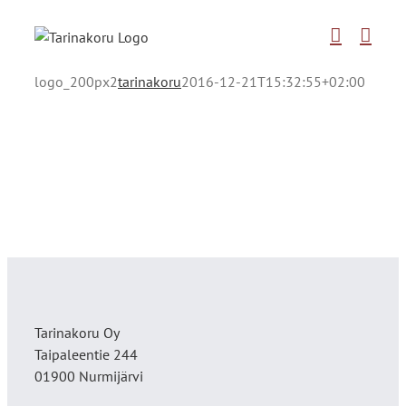
Skip
to
content
logo_200px2
tarinakoru
2016-12-21T15:32:55+02:00
Tarinakoru Oy
Taipaleentie 244
01900 Nurmijärvi