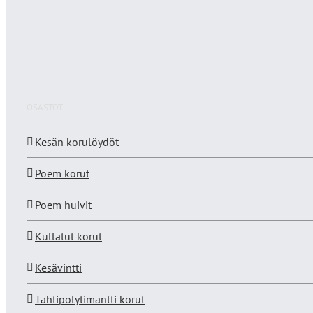
OSASTOT
Kesän korulöydöt
Poem korut
Poem huivit
Kullatut korut
Kesävintti
Tähtipölytimantti korut