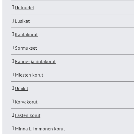
Uutuudet
Lusikat
Kaulakorut
Sormukset
Ranne- ja rintakorut
Miesten korut
Uniikit
Korvakorut
Lasten korut
Minna L. Immonen korut