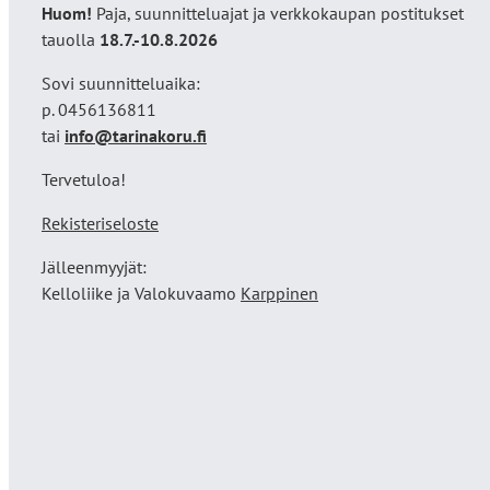
Huom!
Paja, suunnitteluajat ja verkkokaupan postitukset
tauolla
18
.7.-10.8.2026
Sovi suunnitteluaika:
p. 0456136811
tai
info@tarinakoru.fi
Tervetuloa!
Rekisteriseloste
Jälleenmyyjät:
Kelloliike ja Valokuvaamo
Karppinen