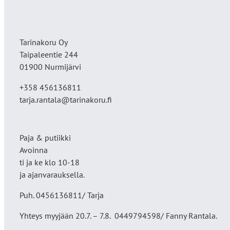
Tarinakoru Oy
Taipaleentie 244
01900 Nurmijärvi
+358 456136811
tarja.rantala@tarinakoru.fi
Paja & putiikki
Avoinna
ti ja ke klo 10-18
ja ajanvarauksella.
Puh. 0456136811/ Tarja
Yhteys myyjään 20.7. – 7.8. 0449794598/ Fanny Rantala.