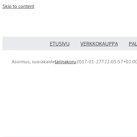
Skip to content
ETUSIVU
VERKKOKAUPPA
PA
Asormus, suorakaide
tarinakoru
2017-01-27T22:05:57+02:0