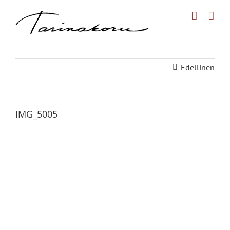
Skip
to
content
Edellinen
IMG_5005