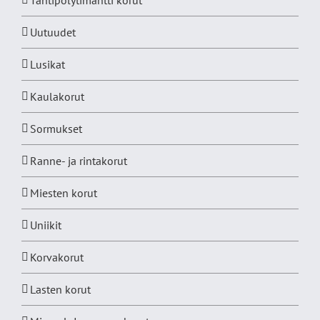
Tähtipölytimantti korut
Uutuudet
Lusikat
Kaulakorut
Sormukset
Ranne- ja rintakorut
Miesten korut
Uniikit
Korvakorut
Lasten korut