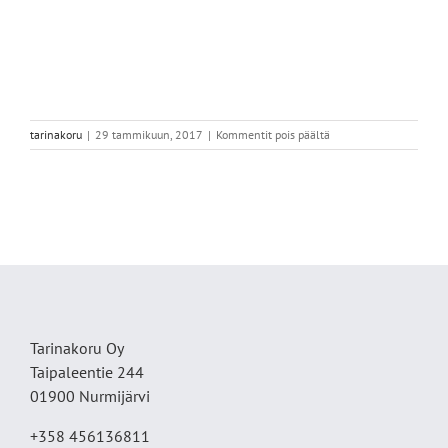
artikkelissa
tarinakoru
|
29 tammikuun, 2017
|
Kommentit pois päältä
IMG_5005
Tarinakoru Oy
Taipaleentie 244
01900 Nurmijärvi
+358 456136811