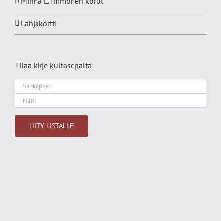
Minna L. Immonen korut
Lahjakortti
Tilaa kirje kultasepältä:
Alternative: