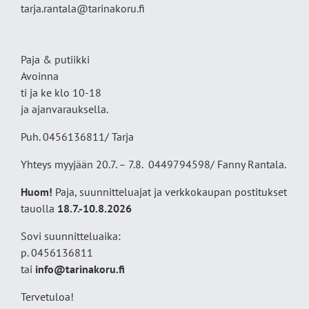
tarja.rantala@tarinakoru.fi
Paja & putiikki
Avoinna
ti ja ke klo 10-18
ja ajanvarauksella.
Puh. 0456136811/ Tarja
Yhteys myyjään 20.7. – 7.8. 0449794598/ Fanny Rantala.
Huom!
Paja, suunnitteluajat ja verkkokaupan postitukset
tauolla
18
.7.-10.8.2026
Sovi suunnitteluaika:
p. 0456136811
tai
info@tarinakoru.fi
Tervetuloa!