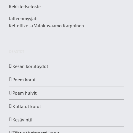
Rekisteriseloste
Jälleenmyyjät:
Kelloliike ja Valokuvaamo
Karppinen
OSASTOT
Kesän korulöydöt
Poem korut
Poem huivit
Kullatut korut
Kesävintti