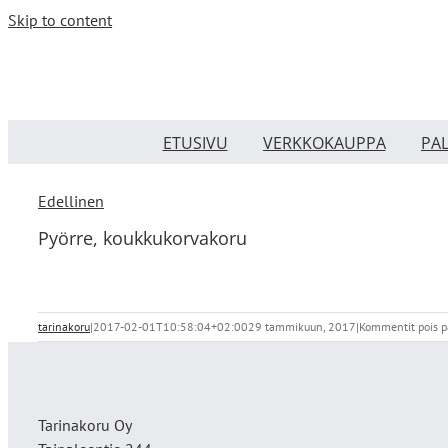
Skip to content
ETUSIVU
VERKKOKAUPPA
PA
Edellinen
Pyörre, koukkukorvakoru
tarinakoru
|
2017-02-01T10:58:04+02:00
29 tammikuun, 2017
|
Kommentit pois p
Tarinakoru Oy