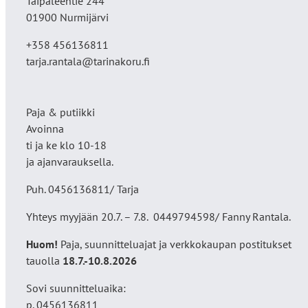
Taipaleentie 244
01900 Nurmijärvi
+358 456136811
tarja.rantala@tarinakoru.fi
Paja & putiikki
Avoinna
ti ja ke klo 10-18
ja ajanvarauksella.
Puh. 0456136811/ Tarja
Yhteys myyjään 20.7. – 7.8. 0449794598/ Fanny Rantala.
Huom!
Paja, suunnitteluajat ja verkkokaupan postitukset
tauolla
18
.7.-10.8.2026
Sovi suunnitteluaika:
p. 0456136811