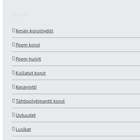
OSASTOT
Kesän korulöydöt
Poem korut
Poem huivit
Kullatut korut
Kesävintti
Tähtipölytimantti korut
Uutuudet
Lusikat