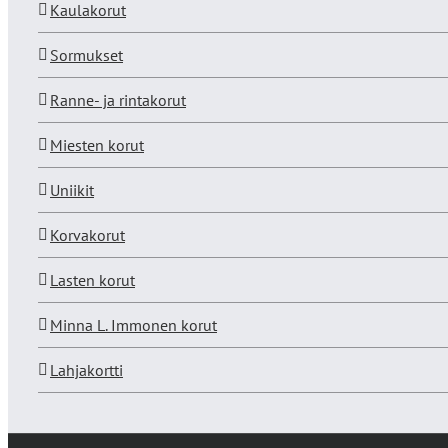
Kaulakorut
Sormukset
Ranne- ja rintakorut
Miesten korut
Uniikit
Korvakorut
Lasten korut
Minna L. Immonen korut
Lahjakortti