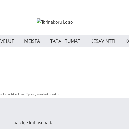
LVELUT
MEISTÄ
TAPAHTUMAT
KESÄVINTTI
K
äältä
artikkelissa Pyörre, koukkukorvakoru
Tilaa kirje kultasepältä: