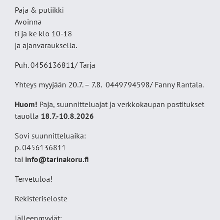
Paja & putiikki
Avoinna
ti ja ke klo 10-18
ja ajanvarauksella.
Puh. 0456136811/ Tarja
Yhteys myyjään 20.7. – 7.8. 0449794598/ Fanny Rantala.
Huom!
Paja, suunnitteluajat ja verkkokaupan postitukset
tauolla
18
.7.-10.8.2026
Sovi suunnitteluaika:
p. 0456136811
tai
info@tarinakoru.fi
Tervetuloa!
Rekisteriseloste
Jälleenmyyjät: