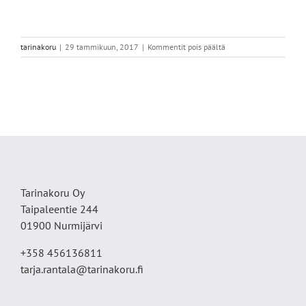
artikkelissa
tarinakoru
|
29 tammikuun, 2017
|
Kommentit pois päältä
Kukkanen,korv
Tarinakoru Oy
Taipaleentie 244
01900 Nurmijärvi
+358 456136811
tarja.rantala@tarinakoru.fi