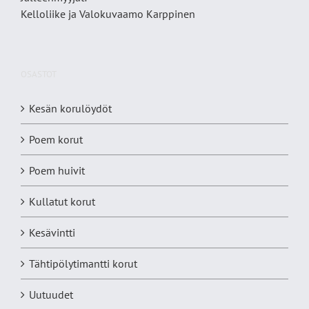
Kelloliike ja Valokuvaamo
Karppinen
OSASTOT
Kesän korulöydöt
Poem korut
Poem huivit
Kullatut korut
Kesävintti
Tähtipölytimantti korut
Uutuudet