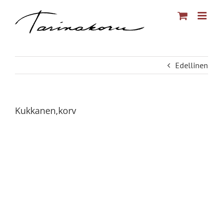
Skip
to
content
Edellinen
Kukkanen,korv