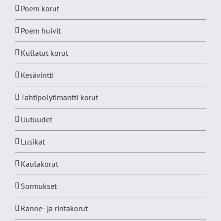
Poem korut
Poem huivit
Kullatut korut
Kesävintti
Tähtipölytimantti korut
Uutuudet
Lusikat
Kaulakorut
Sormukset
Ranne- ja rintakorut