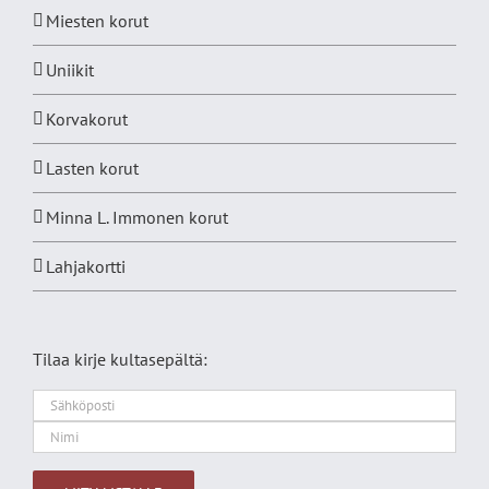
Miesten korut
Uniikit
Korvakorut
Lasten korut
Minna L. Immonen korut
Lahjakortti
Tilaa kirje kultasepältä: