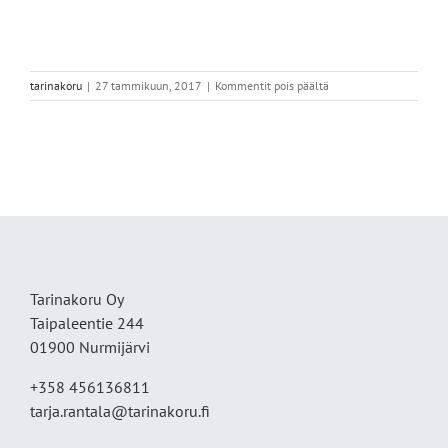
artikkelissa
tarinakoru
|
27 tammikuun, 2017
|
Kommentit pois päältä
koivun
lehti
1
originel
Tarinakoru Oy
Taipaleentie 244
01900 Nurmijärvi
+358 456136811
tarja.rantala@tarinakoru.fi