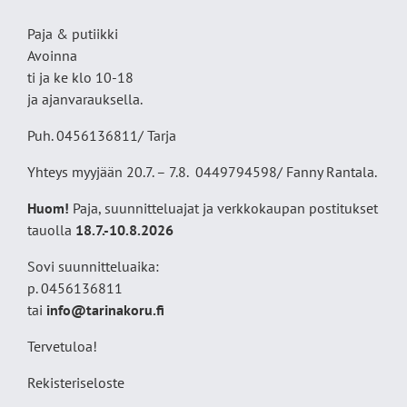
Paja & putiikki
Avoinna
ti ja ke klo 10-18
ja ajanvarauksella.
Puh. 0456136811/ Tarja
Yhteys myyjään 20.7. – 7.8. 0449794598/ Fanny Rantala.
Huom!
Paja, suunnitteluajat ja verkkokaupan postitukset
tauolla
18
.7.-10.8.2026
Sovi suunnitteluaika:
p. 0456136811
tai
info@tarinakoru.fi
Tervetuloa!
Rekisteriseloste