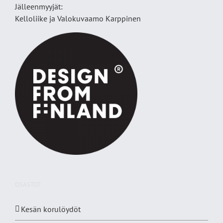
Jälleenmyyjät:
Kelloliike ja Valokuvaamo
Karppinen
OSASTOT
Kesän korulöydöt