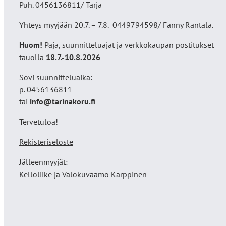
Puh. 0456136811/ Tarja
Yhteys myyjään 20.7. – 7.8. 0449794598/ Fanny Rantala.
Huom!
Paja, suunnitteluajat ja verkkokaupan postitukset
tauolla
18
.7.-10.8.2026
Sovi suunnitteluaika:
p. 0456136811
tai
info@tarinakoru.fi
Tervetuloa!
Rekisteriseloste
Jälleenmyyjät:
Kelloliike ja Valokuvaamo
Karppinen