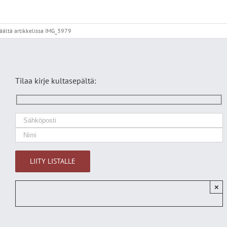
äältä
artikkelissa IMG_3979
Tilaa kirje kultasepältä:
×