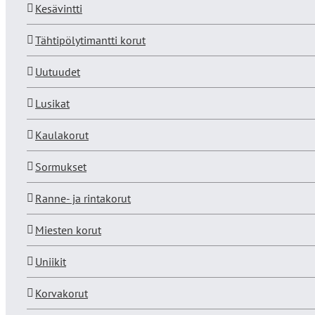
Kesävintti
Tähtipölytimantti korut
Uutuudet
Lusikat
Kaulakorut
Sormukset
Ranne- ja rintakorut
Miesten korut
Uniikit
Korvakorut