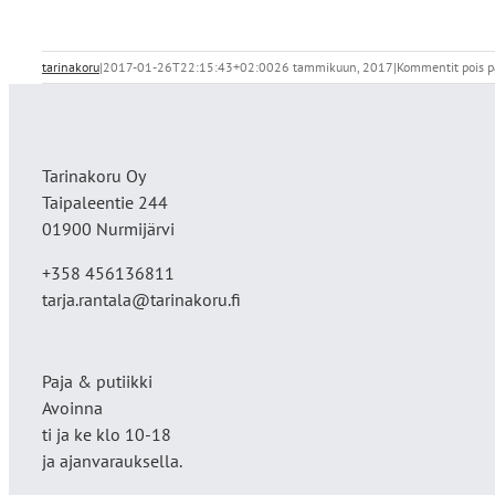
tarinakoru
|
2017-01-26T22:15:43+02:00
26 tammikuun, 2017
|
Kommentit pois p
Tarinakoru Oy
Taipaleentie 244
01900 Nurmijärvi
+358 456136811
tarja.rantala@tarinakoru.fi
Paja & putiikki
Avoinna
ti ja ke klo 10-18
ja ajanvarauksella.