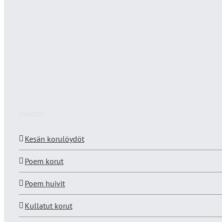
OSASTOT
Kesän korulöydöt
Poem korut
Poem huivit
Kullatut korut