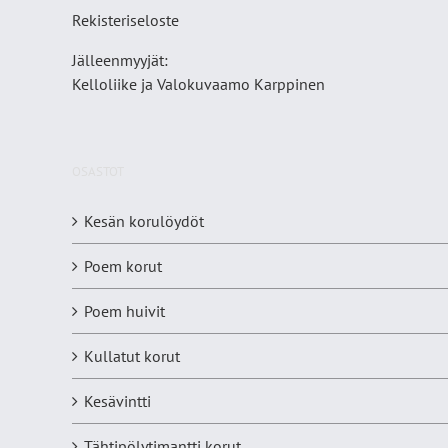
Rekisteriseloste
Jälleenmyyjät:
Kelloliike ja Valokuvaamo
Karppinen
OSASTOT
Kesän korulöydöt
Poem korut
Poem huivit
Kullatut korut
Kesävintti
Tähtipölytimantti korut