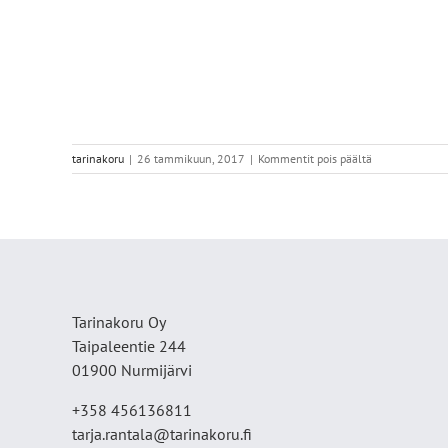
artikkelissa
tarinakoru
|
26 tammikuun, 2017
|
Kommentit pois päältä
IMG_3963
Tarinakoru Oy
Taipaleentie 244
01900 Nurmijärvi
+358 456136811
tarja.rantala@tarinakoru.fi