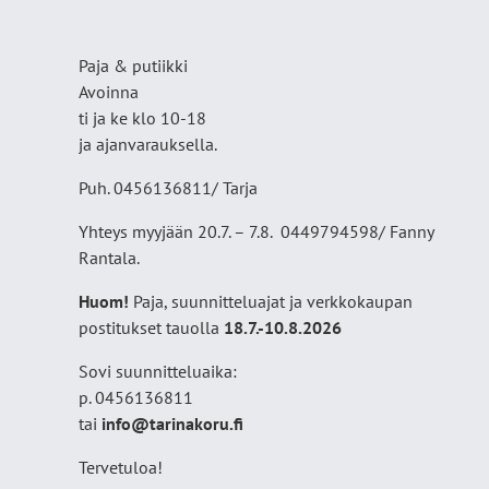
Paja & putiikki
Avoinna
ti ja ke klo 10-18
ja ajanvarauksella.
Puh. 0456136811/ Tarja
Yhteys myyjään 20.7. – 7.8. 0449794598/ Fanny
Rantala.
Huom!
Paja, suunnitteluajat ja verkkokaupan
postitukset tauolla
18
.7.-10.8.2026
Sovi suunnitteluaika:
p. 0456136811
tai
info@tarinakoru.fi
Tervetuloa!