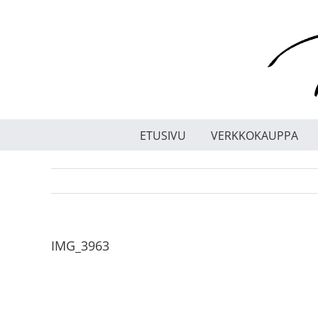
Skip
to
content
ETUSIVU
VERKKOKAUPPA
IMG_3963