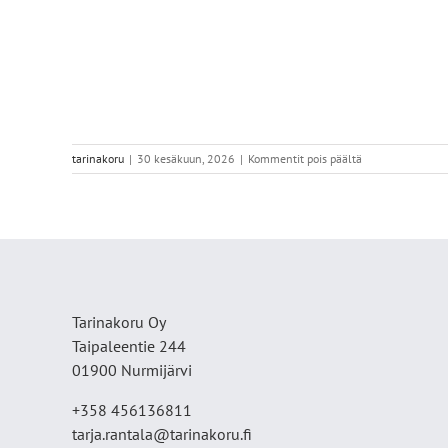
artikkelissa
tarinakoru
|
30 kesäkuun, 2026
|
Kommentit pois päältä
IMG_6229
Tarinakoru Oy
Taipaleentie 244
01900 Nurmijärvi
+358 456136811
tarja.rantala@tarinakoru.fi