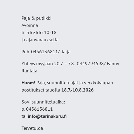
Paja & putiikki
Avoinna
ti ja ke klo 10-18
ja ajanvarauksella.
Puh. 0456136811/ Tarja
Yhteys myyjään 20.7. – 7.8. 0449794598/ Fanny
Rantala.
Huom!
Paja, suunnitteluajat ja verkkokaupan
postitukset tauolla
18
.7.-10.8.2026
Sovi suunnitteluaika:
p. 0456136811
tai
info@tarinakoru.fi
Tervetuloa!