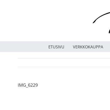
Skip
to
content
ETUSIVU
VERKKOKAUPPA
IMG_6229