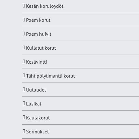
Kesän korulöydöt
Poem korut
Poem huivit
Kullatut korut
Kesävintti
Tähtipölytimantti korut
Uutuudet
Lusikat
Kaulakorut
Sormukset