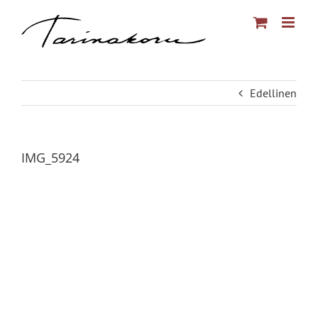
Skip
to
content
Edellinen
IMG_5924