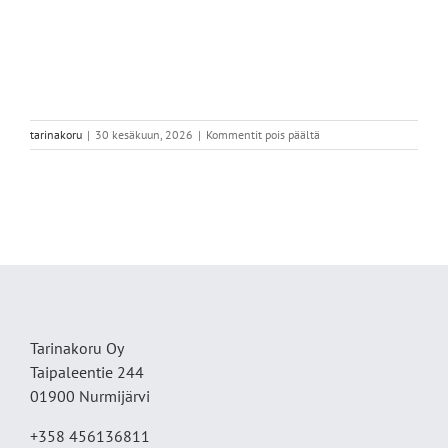
artikkelissa
tarinakoru
|
30 kesäkuun, 2026
|
Kommentit pois päältä
IMG_5924
Tarinakoru Oy
Taipaleentie 244
01900 Nurmijärvi
+358 456136811