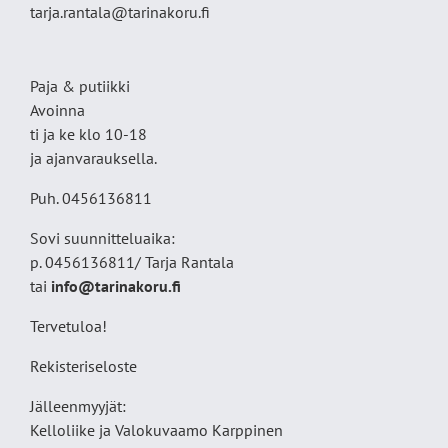
tarja.rantala@tarinakoru.fi
Paja & putiikki
Avoinna
ti ja ke klo 10-18
ja ajanvarauksella.
Puh. 0456136811
Sovi suunnitteluaika:
p. 0456136811/ Tarja Rantala
tai
info@tarinakoru.fi
Tervetuloa!
Rekisteriseloste
Jälleenmyyjät:
Kelloliike ja Valokuvaamo
Karppinen