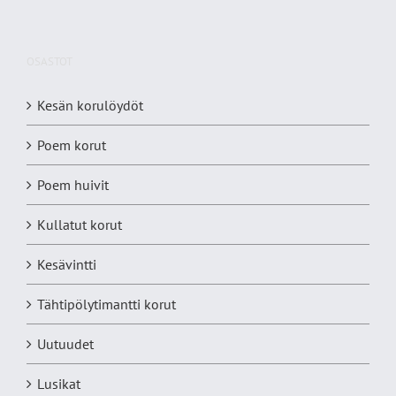
OSASTOT
Kesän korulöydöt
Poem korut
Poem huivit
Kullatut korut
Kesävintti
Tähtipölytimantti korut
Uutuudet
Lusikat