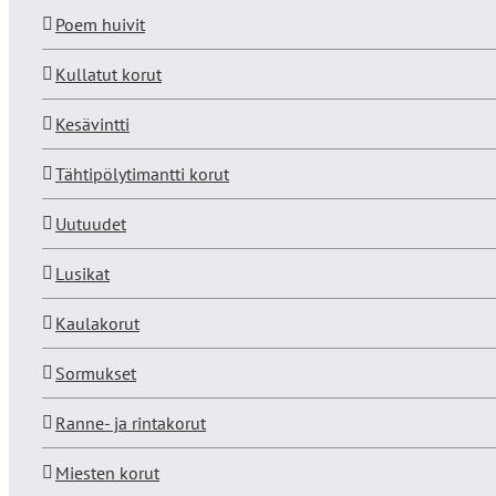
Poem huivit
Kullatut korut
Kesävintti
Tähtipölytimantti korut
Uutuudet
Lusikat
Kaulakorut
Sormukset
Ranne- ja rintakorut
Miesten korut