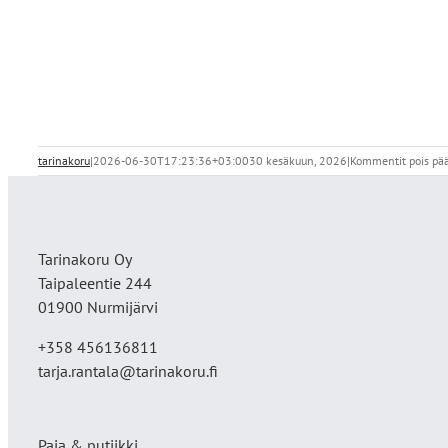
tarinakoru
|
2026-06-30T17:23:36+03:00
30 kesäkuun, 2026
|
Kommentit pois pää
Tarinakoru Oy
Taipaleentie 244
01900 Nurmijärvi
+358 456136811
tarja.rantala@tarinakoru.fi
Paja & putiikki