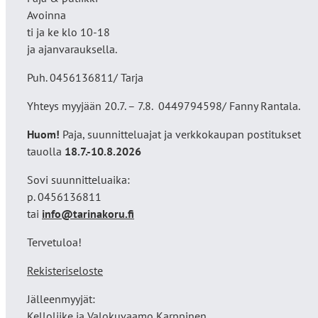
Avoinna
ti ja ke klo 10-18
ja ajanvarauksella.
Puh. 0456136811/ Tarja
Yhteys myyjään 20.7. – 7.8. 0449794598/ Fanny Rantala.
Huom!
Paja, suunnitteluajat ja verkkokaupan postitukset
tauolla
18
.7.-10.8.2026
Sovi suunnitteluaika:
p. 0456136811
tai
info@tarinakoru.fi
Tervetuloa!
Rekisteriseloste
Jälleenmyyjät:
Kelloliike ja Valokuvaamo
Karppinen