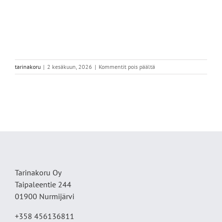
artikkelissa
tarinakoru
|
2 kesäkuun, 2026
|
Kommentit pois päältä
IMG_6545
Tarinakoru Oy
Taipaleentie 244
01900 Nurmijärvi
+358 456136811