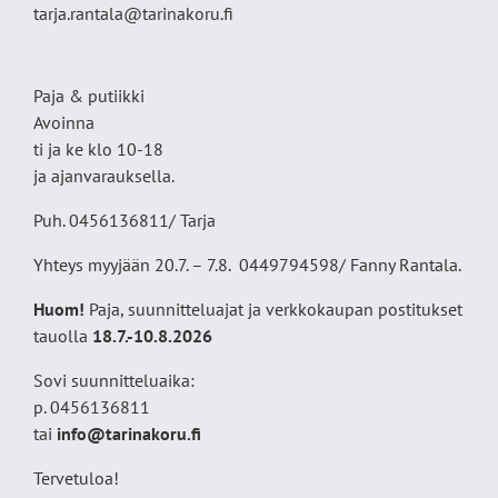
tarja.rantala@tarinakoru.fi
Paja & putiikki
Avoinna
ti ja ke klo 10-18
ja ajanvarauksella.
Puh. 0456136811/ Tarja
Yhteys myyjään 20.7. – 7.8. 0449794598/ Fanny Rantala.
Huom!
Paja, suunnitteluajat ja verkkokaupan postitukset
tauolla
18
.7.-10.8.2026
Sovi suunnitteluaika:
p. 0456136811
tai
info@tarinakoru.fi
Tervetuloa!