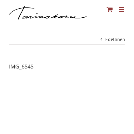
Skip
to
content
Edellinen
IMG_6545