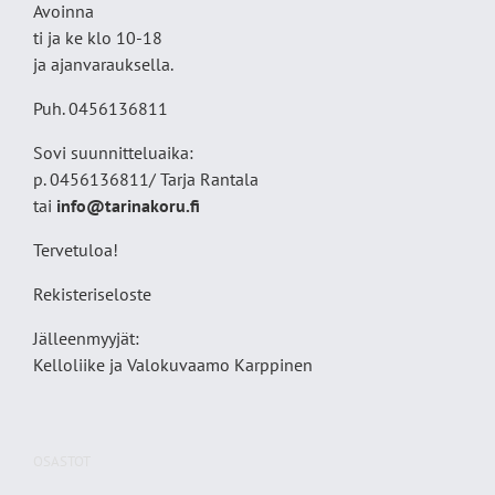
Avoinna
ti ja ke klo 10-18
ja ajanvarauksella.
Puh. 0456136811
Sovi suunnitteluaika:
p. 0456136811/ Tarja Rantala
tai
info@tarinakoru.fi
Tervetuloa!
Rekisteriseloste
Jälleenmyyjät:
Kelloliike ja Valokuvaamo
Karppinen
OSASTOT