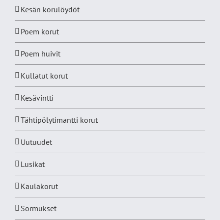
Kesän korulöydöt
Poem korut
Poem huivit
Kullatut korut
Kesävintti
Tähtipölytimantti korut
Uutuudet
Lusikat
Kaulakorut
Sormukset