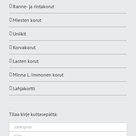
Ranne- ja rintakorut
Miesten korut
Uniikit
Korvakorut
Lasten korut
Minna L. Immonen korut
Lahjakortti
Tilaa kirje kultasepältä: