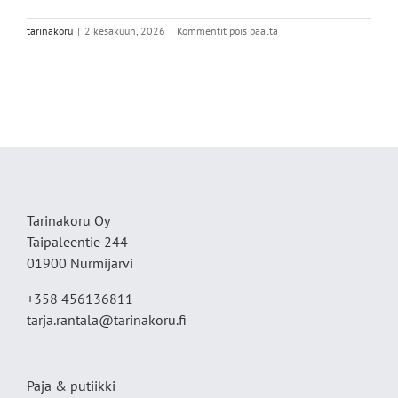
artikkelissa
tarinakoru
|
2 kesäkuun, 2026
|
Kommentit pois päältä
IMG_6552
Tarinakoru Oy
Taipaleentie 244
01900 Nurmijärvi
+358 456136811
tarja.rantala@tarinakoru.fi
Paja & putiikki