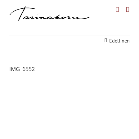
Skip
to
content
Edellinen
IMG_6552