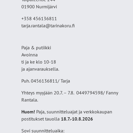
01900 Nurmijärvi
+358 456136811
tarja.rantala@tarinakoru.fi
Paja & putiikki
Avoinna
ti ja ke klo 10-18
ja ajanvarauksella.
Puh. 0456136811/ Tarja
Yhteys myyjään 20.7. – 7.8. 0449794598/ Fanny
Rantala.
Huom!
Paja, suunnitteluajat ja verkkokaupan
postitukset tauolla
18
.7.-10.8.2026
Sovi suunnitteluaika: