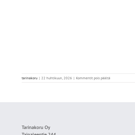
artikkelissa
tarinakoru
|
22 huhtikuun, 2026
|
Kommentit pois päältä
IMG_7346
Tarinakoru Oy
Taipaleentie 244