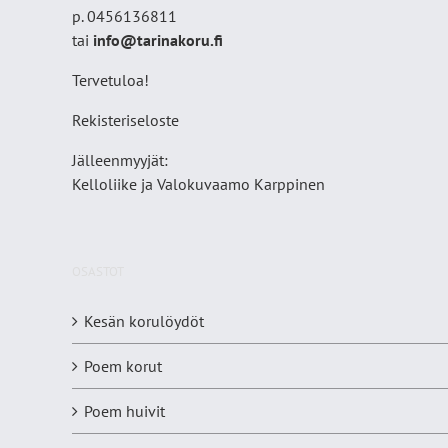
p. 0456136811
tai
info@tarinakoru.fi
Tervetuloa!
Rekisteriseloste
Jälleenmyyjät:
Kelloliike ja Valokuvaamo
Karppinen
OSASTOT
Kesän korulöydöt
Poem korut
Poem huivit