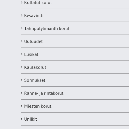
Kullatut korut
Kesävintti
Tähtipölytimantti korut
Uutuudet
Lusikat
Kaulakorut
Sormukset
Ranne- ja rintakorut
Miesten korut
Uniikit