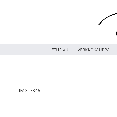
Skip
to
content
ETUSIVU
VERKKOKAUPPA
IMG_7346