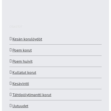
OSASTOT
Kesän korulöydöt
Poem korut
Poem huivit
Kullatut korut
Kesävintti
Tähtipölytimantti korut
Uutuudet