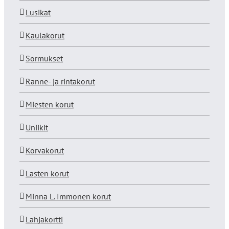
Lusikat
Kaulakorut
Sormukset
Ranne- ja rintakorut
Miesten korut
Uniikit
Korvakorut
Lasten korut
Minna L. Immonen korut
Lahjakortti