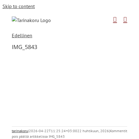
Skip to content
Edellinen
IMG_5843
tarinakoru
|
2026-04-22T11:25:24+03:00
22 huhtikuun, 2026
|
Kommentit
pois päältä
artikkelissa IMG_5843