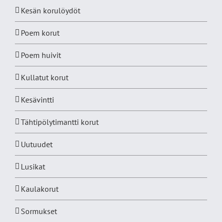
Kesän korulöydöt
Poem korut
Poem huivit
Kullatut korut
Kesävintti
Tähtipölytimantti korut
Uutuudet
Lusikat
Kaulakorut
Sormukset