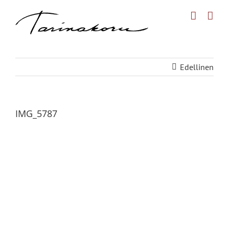
Skip
to
content
Edellinen
IMG_5787