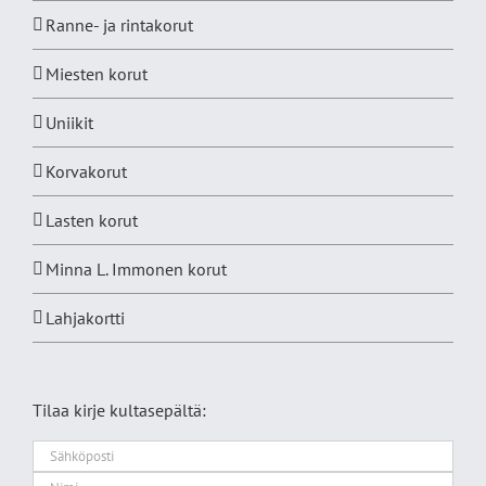
Ranne- ja rintakorut
Miesten korut
Uniikit
Korvakorut
Lasten korut
Minna L. Immonen korut
Lahjakortti
Tilaa kirje kultasepältä: