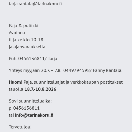
tarja.rantala@tarinakoru.fi
Paja & putiikki
Avoinna
ti ja ke klo 10-18
ja ajanvarauksella.
Puh. 0456136811/ Tarja
Yhteys myyjään 20.7. – 7.8. 0449794598/ Fanny Rantala.
Huom!
Paja, suunnitteluajat ja verkkokaupan postitukset
tauolla
18
.7.-10.8.2026
Sovi suunnitteluaika:
p. 0456136811
tai
info@tarinakoru.fi
Tervetuloa!