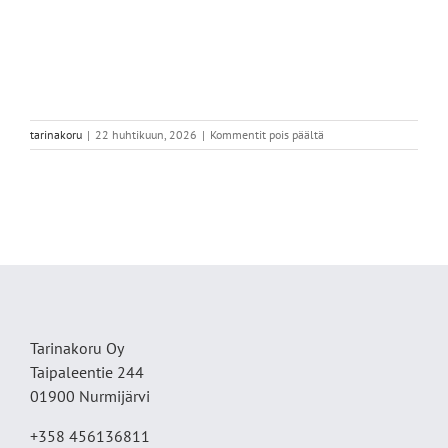
artikkelissa
tarinakoru
|
22 huhtikuun, 2026
|
Kommentit pois päältä
IMG_5787
Tarinakoru Oy
Taipaleentie 244
01900 Nurmijärvi
+358 456136811