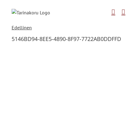
Skip
to
content
Edellinen
5146BD94-8EE5-4890-8F97-7722AB0DDFFD