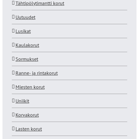
Tähtipölytimantti korut
Uutuudet
Lusikat
Kaulakorut
Sormukset
Ranne- ja rintakorut
Miesten korut
Uniikit
Korvakorut
Lasten korut