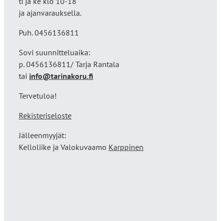
ti ja ke klo 10-18
ja ajanvarauksella.
Puh. 0456136811
Sovi suunnitteluaika:
p. 0456136811/ Tarja Rantala
tai
info@tarinakoru.fi
Tervetuloa!
Rekisteriseloste
Jälleenmyyjät:
Kelloliike ja Valokuvaamo
Karppinen