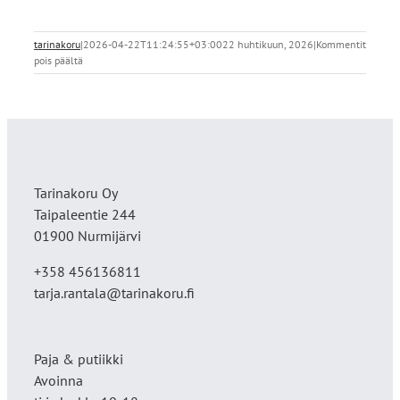
tarinakoru
|
2026-04-22T11:24:55+03:00
22 huhtikuun, 2026
|
Kommentit
artikkelissa
pois päältä
5146BD94-
8EE5-
4890-
8F97-
7722AB0DDFFD
Tarinakoru Oy
Taipaleentie 244
01900 Nurmijärvi
+358 456136811
tarja.rantala@tarinakoru.fi
Paja & putiikki
Avoinna