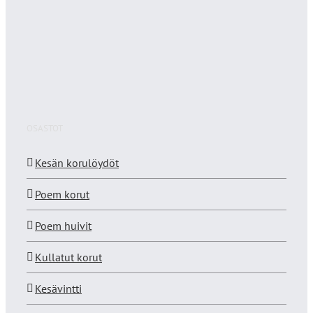
OSASTOT
Kesän korulöydöt
Poem korut
Poem huivit
Kullatut korut
Kesävintti