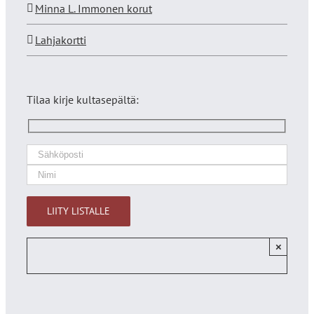
Minna L. Immonen korut
Lahjakortti
Tilaa kirje kultasepältä:
×