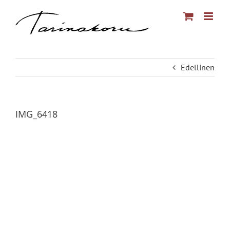
Skip
to
content
Edellinen
IMG_6418