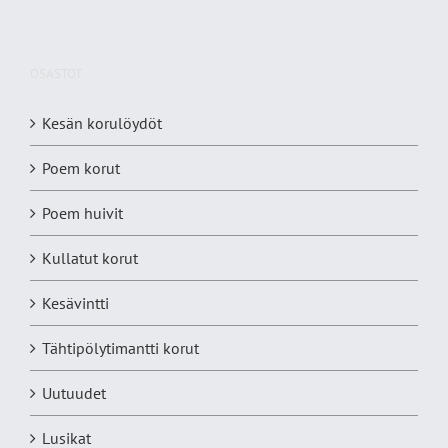
OSASTOT
Kesän korulöydöt
Poem korut
Poem huivit
Kullatut korut
Kesävintti
Tähtipölytimantti korut
Uutuudet
Lusikat