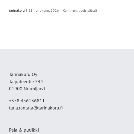
artikkelissa
tarinakoru
|
21 huhtikuun, 2026
|
Kommentit pois päältä
IMG_6418
Tarinakoru Oy
Taipaleentie 244
01900 Nurmijärvi
+358 456136811
tarja.rantala@tarinakoru.fi
Paja & putiikki