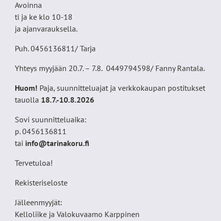
Avoinna
ti ja ke klo 10-18
ja ajanvarauksella.
Puh. 0456136811/ Tarja
Yhteys myyjään 20.7. – 7.8. 0449794598/ Fanny Rantala.
Huom!
Paja, suunnitteluajat ja verkkokaupan postitukset
tauolla
18
.7.-10.8.2026
Sovi suunnitteluaika:
p. 0456136811
tai
info@tarinakoru.fi
Tervetuloa!
Rekisteriseloste
Jälleenmyyjät:
Kelloliike ja Valokuvaamo
Karppinen