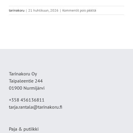
artikkelissa
tarinakoru
|
21 huhtikuun, 2026
|
Kommentit pois päältä
IMG_6374
Tarinakoru Oy
Taipaleentie 244
01900 Nurmijärvi
+358 456136811
tarja.rantala@tarinakoru.fi
Paja & putiikki