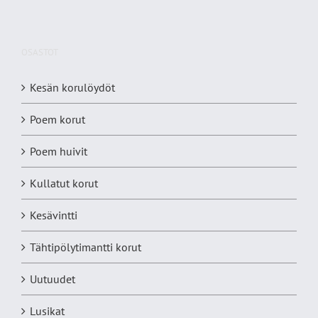
OSASTOT
Kesän korulöydöt
Poem korut
Poem huivit
Kullatut korut
Kesävintti
Tähtipölytimantti korut
Uutuudet
Lusikat