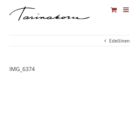
Skip
to
content
Edellinen
IMG_6374