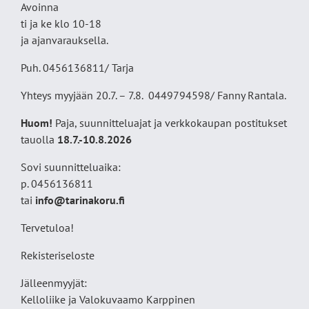
Avoinna
ti ja ke klo 10-18
ja ajanvarauksella.
Puh. 0456136811/ Tarja
Yhteys myyjään 20.7. – 7.8. 0449794598/ Fanny Rantala.
Huom!
Paja, suunnitteluajat ja verkkokaupan postitukset
tauolla
18
.7.-10.8.2026
Sovi suunnitteluaika:
p. 0456136811
tai
info@tarinakoru.fi
Tervetuloa!
Rekisteriseloste
Jälleenmyyjät:
Kelloliike ja Valokuvaamo
Karppinen