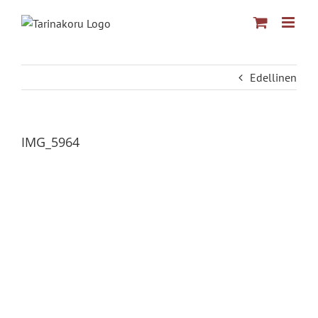
Skip
to
content
Edellinen
IMG_5964