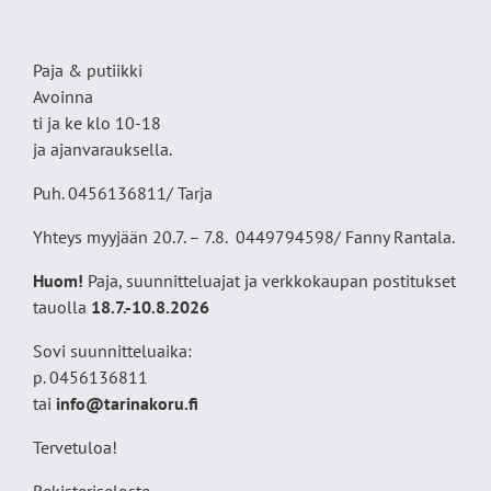
Paja & putiikki
Avoinna
ti ja ke klo 10-18
ja ajanvarauksella.
Puh. 0456136811/ Tarja
Yhteys myyjään 20.7. – 7.8. 0449794598/ Fanny Rantala.
Huom!
Paja, suunnitteluajat ja verkkokaupan postitukset
tauolla
18
.7.-10.8.2026
Sovi suunnitteluaika:
p. 0456136811
tai
info@tarinakoru.fi
Tervetuloa!