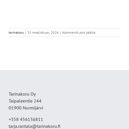
artikkelissa
tarinakoru
|
31 maaliskuun, 2026
|
Kommentit pois päältä
IMG_5964
Tarinakoru Oy
Taipaleentie 244
01900 Nurmijärvi
+358 456136811
tarja.rantala@tarinakoru.fi