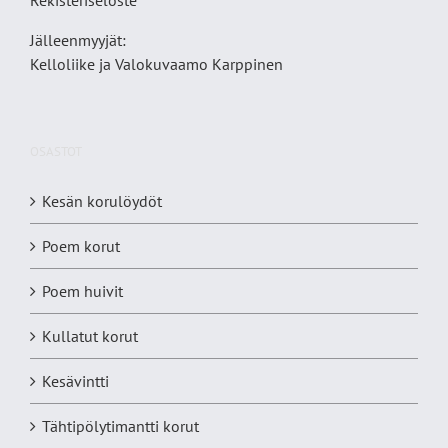
Rekisteriseloste
Jälleenmyyjät:
Kelloliike ja Valokuvaamo
Karppinen
OSASTOT
Kesän korulöydöt
Poem korut
Poem huivit
Kullatut korut
Kesävintti
Tähtipölytimantti korut