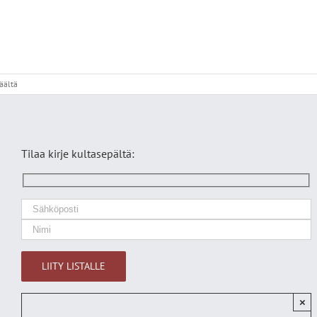
artikkelissa
äältä
Koivunlehti
mallilla
Tilaa kirje kultasepältä:
×