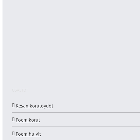
OSASTOT
Kesän korulöydöt
Poem korut
Poem huivit