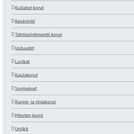
Kullatut korut
Kesävintti
Tähtipölytimantti korut
Uutuudet
Lusikat
Kaulakorut
Sormukset
Ranne- ja rintakorut
Miesten korut
Uniikit