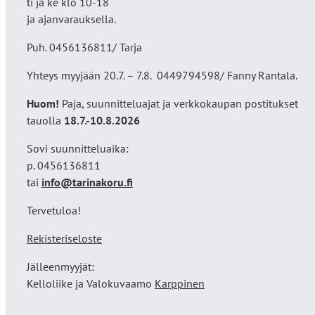
ti ja ke klo 10-18
ja ajanvarauksella.
Puh. 0456136811/ Tarja
Yhteys myyjään 20.7. – 7.8. 0449794598/ Fanny Rantala.
Huom!
Paja, suunnitteluajat ja verkkokaupan postitukset
tauolla
18
.7.-10.8.2026
Sovi suunnitteluaika:
p. 0456136811
tai
info@tarinakoru.fi
Tervetuloa!
Rekisteriseloste
Jälleenmyyjät:
Kelloliike ja Valokuvaamo
Karppinen