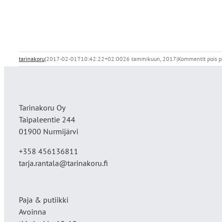
tarinakoru
|
2017-02-01T10:42:22+02:00
26 tammikuun, 2017
|
Kommentit pois p
Tarinakoru Oy
Taipaleentie 244
01900 Nurmijärvi
+358 456136811
tarja.rantala@tarinakoru.fi
Paja & putiikki
Avoinna