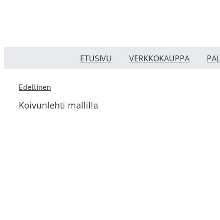
Skip
to
content
ETUSIVU
VERKKOKAUPPA
PA
Edellinen
Koivunlehti mallilla