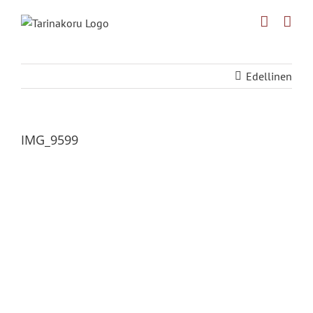
Skip
to
content
Edellinen
IMG_9599