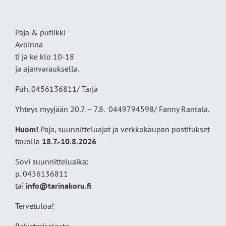
Paja & putiikki
Avoinna
ti ja ke klo 10-18
ja ajanvarauksella.
Puh. 0456136811/ Tarja
Yhteys myyjään 20.7. – 7.8. 0449794598/ Fanny Rantala.
Huom!
Paja, suunnitteluajat ja verkkokaupan postitukset
tauolla
18
.7.-10.8.2026
Sovi suunnitteluaika:
p. 0456136811
tai
info@tarinakoru.fi
Tervetuloa!
Rekisteriseloste