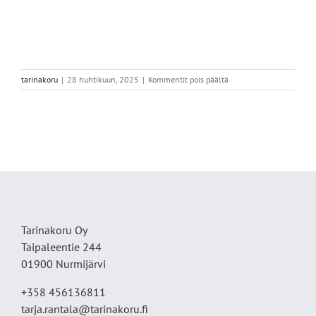
artikkelissa
tarinakoru
|
28 huhtikuun, 2025
|
Kommentit pois päältä
IMG_9599
Tarinakoru Oy
Taipaleentie 244
01900 Nurmijärvi
+358 456136811
tarja.rantala@tarinakoru.fi