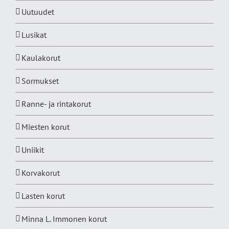
Uutuudet
Lusikat
Kaulakorut
Sormukset
Ranne- ja rintakorut
Miesten korut
Uniikit
Korvakorut
Lasten korut
Minna L. Immonen korut