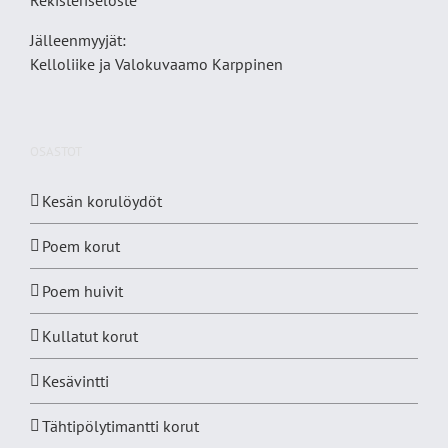
Jälleenmyyjät:
Kelloliike ja Valokuvaamo
Karppinen
OSASTOT
Kesän korulöydöt
Poem korut
Poem huivit
Kullatut korut
Kesävintti
Tähtipölytimantti korut