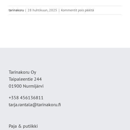
artikkelissa
tarinakoru
|
28 huhtikuun, 2025
|
Kommentit pois päältä
IMG_9575
Tarinakoru Oy
Taipaleentie 244
01900 Nurmijärvi
+358 456136811
tarja.rantala@tarinakoru.fi
Paja & putiikki