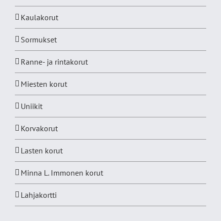
Kaulakorut
Sormukset
Ranne- ja rintakorut
Miesten korut
Uniikit
Korvakorut
Lasten korut
Minna L. Immonen korut
Lahjakortti