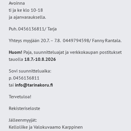
Avoinna
ti ja ke klo 10-18
ja ajanvarauksella.
Puh. 0456136811/ Tarja
Yhteys myyjään 20.7. – 7.8. 0449794598/ Fanny Rantala.
Huom!
Paja, suunnitteluajat ja verkkokaupan postitukset
tauolla
18
.7.-10.8.2026
Sovi suunnitteluaika:
p. 0456136811
tai
info@tarinakoru.fi
Tervetuloa!
Rekisteriseloste
Jälleenmyyjät:
Kelloliike ja Valokuvaamo
Karppinen