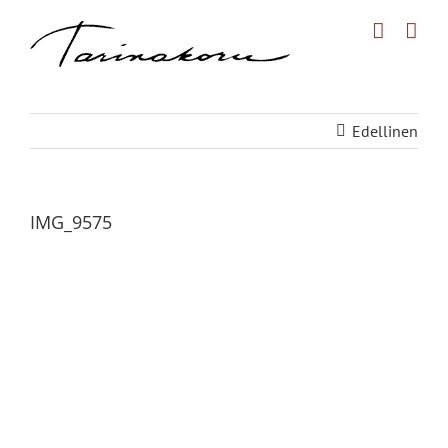
Skip
to
content
Edellinen
IMG_9575