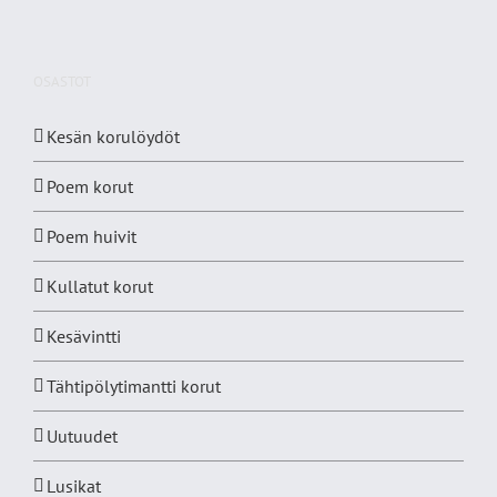
OSASTOT
Kesän korulöydöt
Poem korut
Poem huivit
Kullatut korut
Kesävintti
Tähtipölytimantti korut
Uutuudet
Lusikat