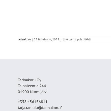
artikkelissa
tarinakoru
|
28 huhtikuun, 2025
|
Kommentit pois päältä
IMG_9603
Tarinakoru Oy
Taipaleentie 244
01900 Nurmijärvi
+358 456136811
tarja.rantala@tarinakoru.fi