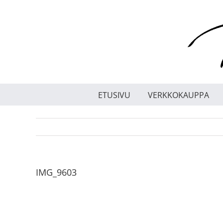
Skip
to
content
ETUSIVU
VERKKOKAUPPA
IMG_9603