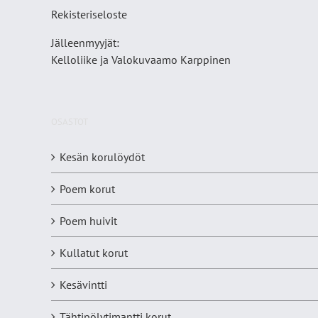
Rekisteriseloste
Jälleenmyyjät:
Kelloliike ja Valokuvaamo
Karppinen
OSASTOT
Kesän korulöydöt
Poem korut
Poem huivit
Kullatut korut
Kesävintti
Tähtipölytimantti korut