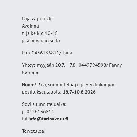
Paja & putiikki
Avoinna
ti ja ke klo 10-18
ja ajanvarauksella.
Puh. 0456136811/ Tarja
Yhteys myyjään 20.7. – 7.8. 0449794598/ Fanny
Rantala.
Huom!
Paja, suunnitteluajat ja verkkokaupan
postitukset tauolla
18
.7.-10.8.2026
Sovi suunnitteluaika:
p. 0456136811
tai
info@tarinakoru.fi
Tervetuloa!