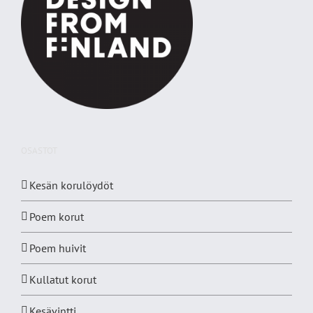
OSASTOT
Kesän korulöydöt
Poem korut
Poem huivit
Kullatut korut
Kesävintti