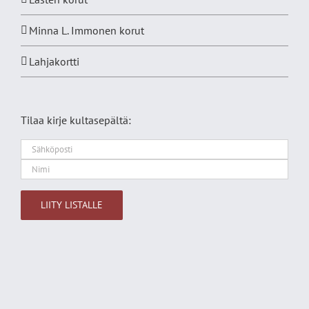
Minna L. Immonen korut
Lahjakortti
Tilaa kirje kultasepältä:
Alternative: