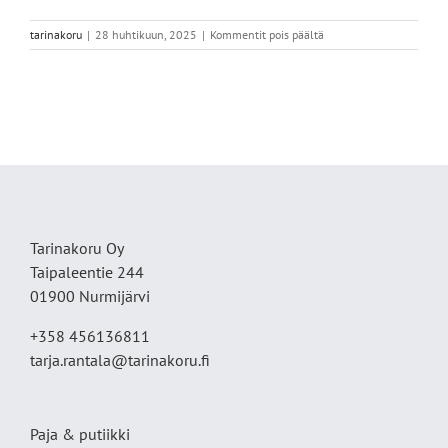
artikkelissa
tarinakoru
|
28 huhtikuun, 2025
|
Kommentit pois päältä
IMG_9571
Tarinakoru Oy
Taipaleentie 244
01900 Nurmijärvi
+358 456136811
tarja.rantala@tarinakoru.fi
Paja & putiikki