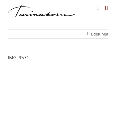
Skip
to
content
Edellinen
IMG_9571