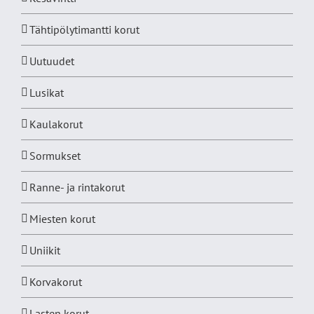
Tähtipölytimantti korut
Uutuudet
Lusikat
Kaulakorut
Sormukset
Ranne- ja rintakorut
Miesten korut
Uniikit
Korvakorut
Lasten korut