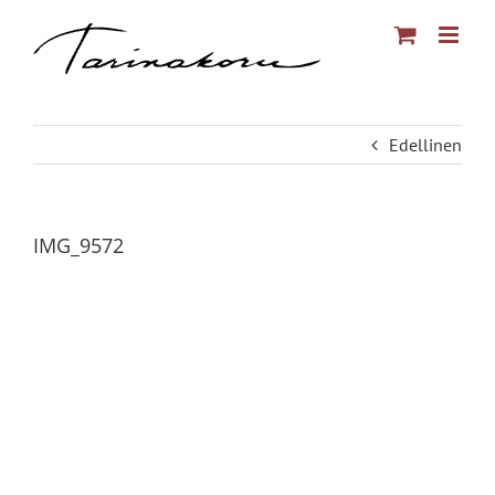
Skip
to
content
Edellinen
IMG_9572