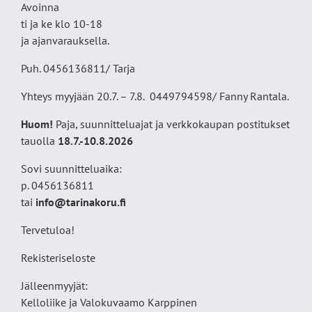
Avoinna
ti ja ke klo 10-18
ja ajanvarauksella.
Puh. 0456136811/ Tarja
Yhteys myyjään 20.7. – 7.8. 0449794598/ Fanny Rantala.
Huom!
Paja, suunnitteluajat ja verkkokaupan postitukset
tauolla
18
.7.-10.8.2026
Sovi suunnitteluaika:
p. 0456136811
tai
info@tarinakoru.fi
Tervetuloa!
Rekisteriseloste
Jälleenmyyjät:
Kelloliike ja Valokuvaamo
Karppinen