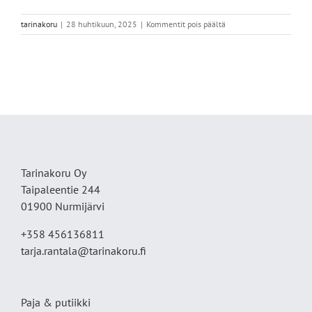
artikkelissa
tarinakoru
|
28 huhtikuun, 2025
|
Kommentit pois päältä
IMG_9572
Tarinakoru Oy
Taipaleentie 244
01900 Nurmijärvi
+358 456136811
tarja.rantala@tarinakoru.fi
Paja & putiikki