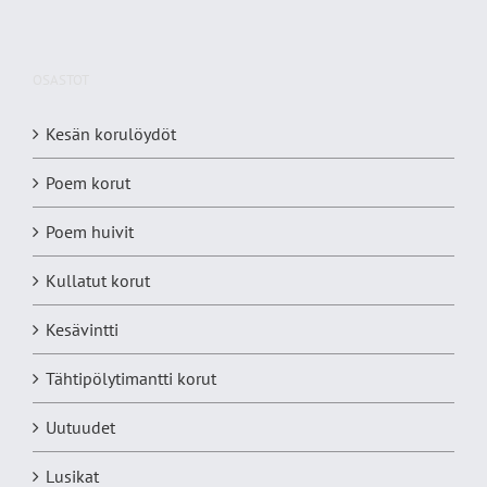
OSASTOT
Kesän korulöydöt
Poem korut
Poem huivit
Kullatut korut
Kesävintti
Tähtipölytimantti korut
Uutuudet
Lusikat