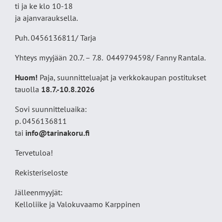
ti ja ke klo 10-18
ja ajanvarauksella.
Puh. 0456136811/ Tarja
Yhteys myyjään 20.7. – 7.8. 0449794598/ Fanny Rantala.
Huom!
Paja, suunnitteluajat ja verkkokaupan postitukset
tauolla
18
.7.-10.8.2026
Sovi suunnitteluaika:
p. 0456136811
tai
info@tarinakoru.fi
Tervetuloa!
Rekisteriseloste
Jälleenmyyjät:
Kelloliike ja Valokuvaamo
Karppinen