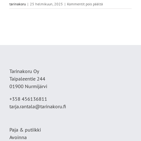
artikkelissa
tarinakoru
|
25 helmikuun, 2025
|
Kommentit pois päältä
IMG_2390
Tarinakoru Oy
Taipaleentie 244
01900 Nurmijärvi
+358 456136811
tarja.rantala@tarinakoru.fi
Paja & putiikki
Avoinna