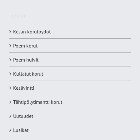
OSASTOT
Kesän korulöydöt
Poem korut
Poem huivit
Kullatut korut
Kesävintti
Tähtipölytimantti korut
Uutuudet
Lusikat