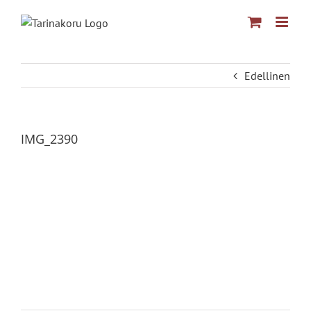
Skip
to
content
Edellinen
IMG_2390