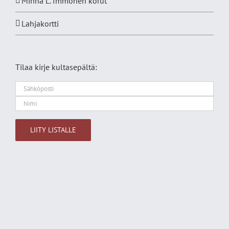
Minna L. Immonen korut
Lahjakortti
Tilaa kirje kultasepältä:
Alternative: