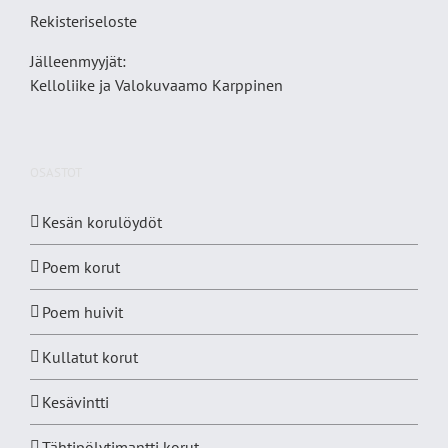
Rekisteriseloste
Jälleenmyyjät:
Kelloliike ja Valokuvaamo
Karppinen
OSASTOT
Kesän korulöydöt
Poem korut
Poem huivit
Kullatut korut
Kesävintti
Tähtipölytimantti korut