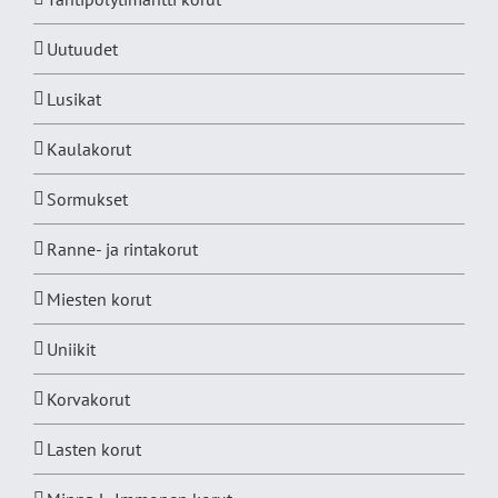
Uutuudet
Lusikat
Kaulakorut
Sormukset
Ranne- ja rintakorut
Miesten korut
Uniikit
Korvakorut
Lasten korut