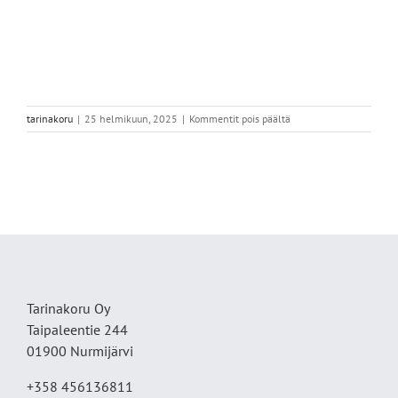
artikkelissa
tarinakoru
|
25 helmikuun, 2025
|
Kommentit pois päältä
IMG_2456
Tarinakoru Oy
Taipaleentie 244
01900 Nurmijärvi
+358 456136811