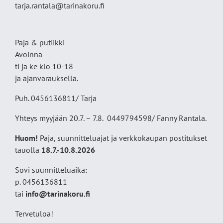
tarja.rantala@tarinakoru.fi
Paja & putiikki
Avoinna
ti ja ke klo 10-18
ja ajanvarauksella.
Puh. 0456136811/ Tarja
Yhteys myyjään 20.7. – 7.8. 0449794598/ Fanny Rantala.
Huom!
Paja, suunnitteluajat ja verkkokaupan postitukset
tauolla
18
.7.-10.8.2026
Sovi suunnitteluaika:
p. 0456136811
tai
info@tarinakoru.fi
Tervetuloa!