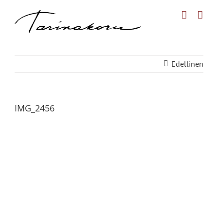
Skip
to
content
Edellinen
IMG_2456