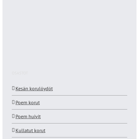
OSASTOT
Kesän korulöydöt
Poem korut
Poem huivit
Kullatut korut