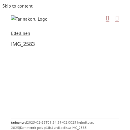
Skip to content
Edellinen
IMG_2583
tarinakoru
|
2025-02-25T09:54:59+02:00
25 helmikuun,
2025
|
Kommentit pois päältä
artikkelissa IMG_2583