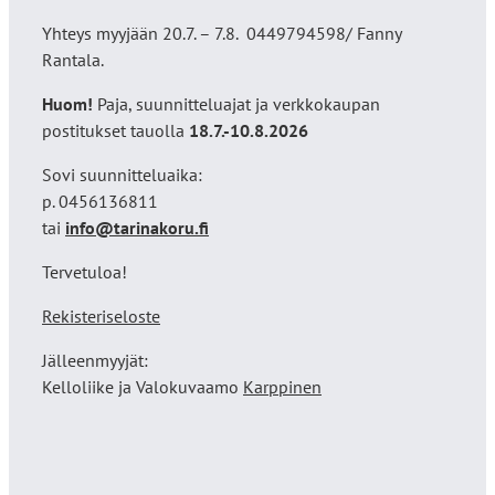
Yhteys myyjään 20.7. – 7.8. 0449794598/ Fanny
Rantala.
Huom!
Paja, suunnitteluajat ja verkkokaupan
postitukset tauolla
18
.7.-10.8.2026
Sovi suunnitteluaika:
p. 0456136811
tai
info@tarinakoru.fi
Tervetuloa!
Rekisteriseloste
Jälleenmyyjät:
Kelloliike ja Valokuvaamo
Karppinen