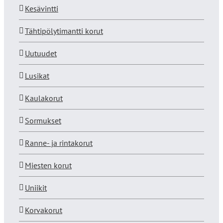
Kesävintti
Tähtipölytimantti korut
Uutuudet
Lusikat
Kaulakorut
Sormukset
Ranne- ja rintakorut
Miesten korut
Uniikit
Korvakorut