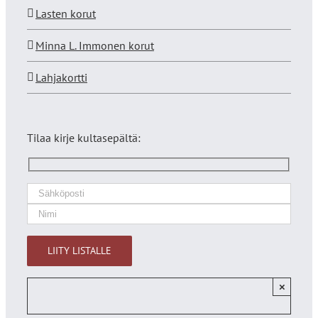
Lasten korut
Minna L. Immonen korut
Lahjakortti
Tilaa kirje kultasepältä:
×