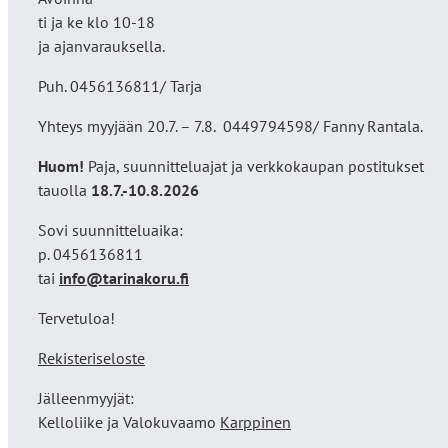
ti ja ke klo 10-18
ja ajanvarauksella.
Puh. 0456136811/ Tarja
Yhteys myyjään 20.7. – 7.8. 0449794598/ Fanny Rantala.
Huom!
Paja, suunnitteluajat ja verkkokaupan postitukset
tauolla
18
.7.-10.8.2026
Sovi suunnitteluaika:
p. 0456136811
tai
info@tarinakoru.fi
Tervetuloa!
Rekisteriseloste
Jälleenmyyjät:
Kelloliike ja Valokuvaamo
Karppinen