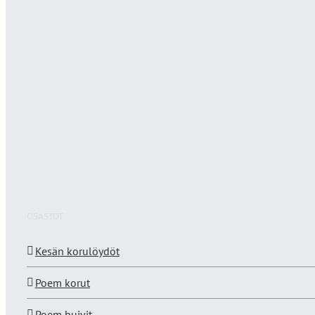
OSASTOT
Kesän korulöydöt
Poem korut
Poem huivit