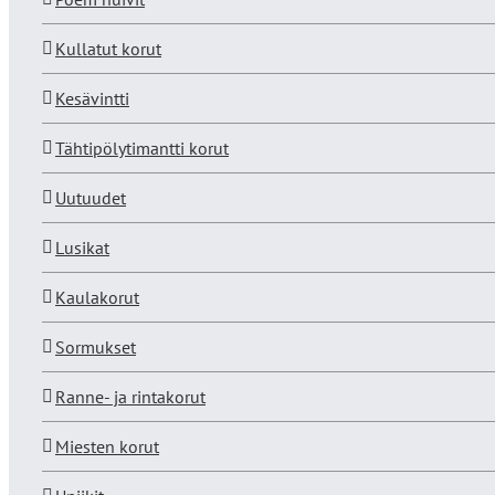
Kullatut korut
Kesävintti
Tähtipölytimantti korut
Uutuudet
Lusikat
Kaulakorut
Sormukset
Ranne- ja rintakorut
Miesten korut