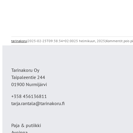
tarinakoru
|
2025-02-25T09:38:34+02:00
25 helmikuun, 2025
|
Kommentit pois p
Tarinakoru Oy
Taipaleentie 244
01900 Nurmijärvi
+358 456136811
tarja.rantala@tarinakoru.fi
Paja & putiikki
Avoinna