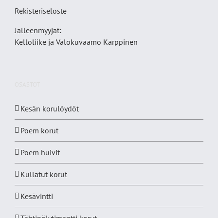
Rekisteriseloste
Jälleenmyyjät:
Kelloliike ja Valokuvaamo
Karppinen
OSASTOT
Kesän korulöydöt
Poem korut
Poem huivit
Kullatut korut
Kesävintti
Tähtipölytimantti korut