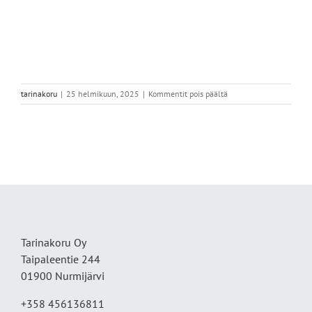
artikkelissa
tarinakoru
|
25 helmikuun, 2025
|
Kommentit pois päältä
IMG_8513
Tarinakoru Oy
Taipaleentie 244
01900 Nurmijärvi
+358 456136811