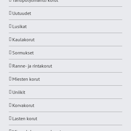
Uutuudet
Lusikat
Kaulakorut
Sormukset
Ranne- ja rintakorut
Miesten korut
Uniikit
Korvakorut
Lasten korut