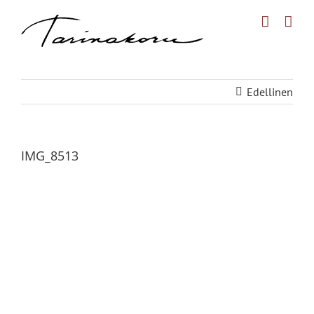
Skip
to
content
Edellinen
IMG_8513