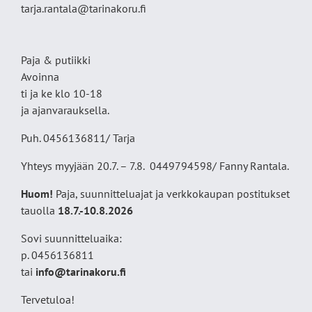
tarja.rantala@tarinakoru.fi
Paja & putiikki
Avoinna
ti ja ke klo 10-18
ja ajanvarauksella.
Puh. 0456136811/ Tarja
Yhteys myyjään 20.7. – 7.8. 0449794598/ Fanny Rantala.
Huom!
Paja, suunnitteluajat ja verkkokaupan postitukset
tauolla
18
.7.-10.8.2026
Sovi suunnitteluaika:
p. 0456136811
tai
info@tarinakoru.fi
Tervetuloa!