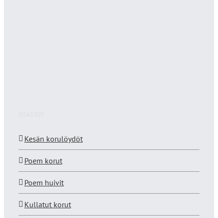
OSASTOT
Kesän korulöydöt
Poem korut
Poem huivit
Kullatut korut