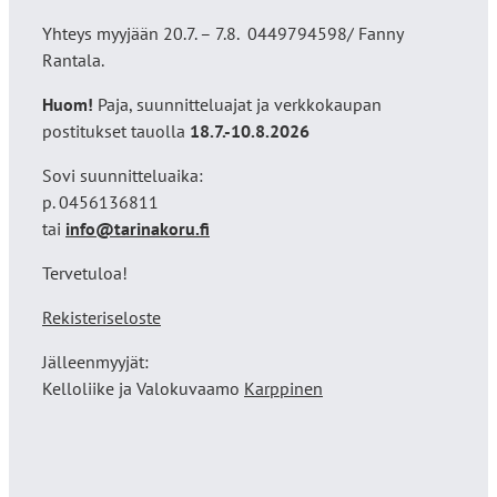
Yhteys myyjään 20.7. – 7.8. 0449794598/ Fanny
Rantala.
Huom!
Paja, suunnitteluajat ja verkkokaupan
postitukset tauolla
18
.7.-10.8.2026
Sovi suunnitteluaika:
p. 0456136811
tai
info@tarinakoru.fi
Tervetuloa!
Rekisteriseloste
Jälleenmyyjät:
Kelloliike ja Valokuvaamo
Karppinen