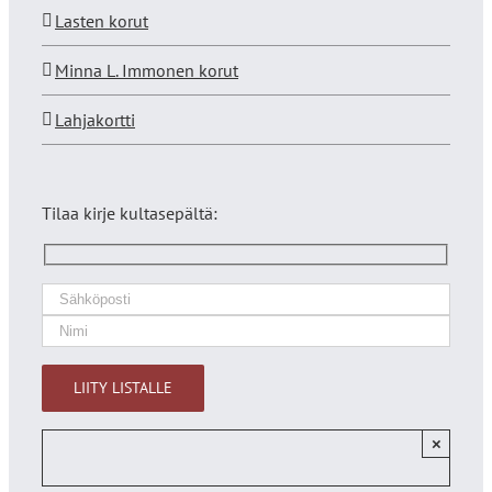
Lasten korut
Minna L. Immonen korut
Lahjakortti
Tilaa kirje kultasepältä:
×