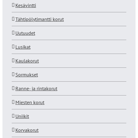
Kesävintti
Tähtipölytimantti korut
Uutuudet
Lusikat
Kaulakorut
Sormukset
Ranne- ja rintakorut
Miesten korut
Uniikit
Korvakorut