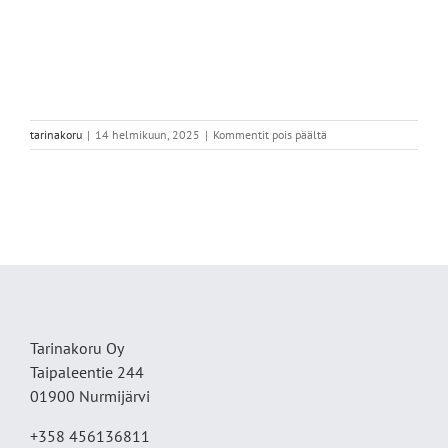
artikkelissa
tarinakoru
|
14 helmikuun, 2025
|
Kommentit pois päältä
IMG_3919
Tarinakoru Oy
Taipaleentie 244
01900 Nurmijärvi
+358 456136811