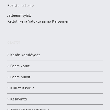
Rekisteriseloste
Jälleenmyyjät:
Kelloliike ja Valokuvaamo
Karppinen
OSASTOT
Kesän korulöydöt
Poem korut
Poem huivit
Kullatut korut
Kesävintti
Tähtipölytimantti korut