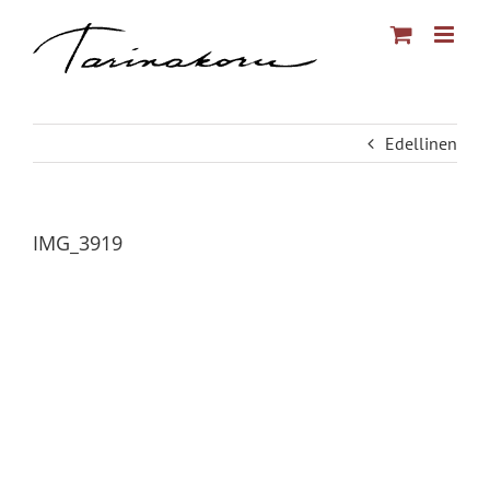
Skip
to
content
Edellinen
IMG_3919