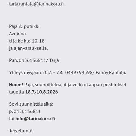
tarja.rantala@tarinakoru.fi
Paja & putiikki
Avoinna
ti ja ke klo 10-18
ja ajanvarauksella.
Puh. 0456136811/ Tarja
Yhteys myyjään 20.7. – 7.8. 0449794598/ Fanny Rantala.
Huom!
Paja, suunnitteluajat ja verkkokaupan postitukset
tauolla
18
.7.-10.8.2026
Sovi suunnitteluaika:
p. 0456136811
tai
info@tarinakoru.fi
Tervetuloa!