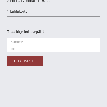
Minna L. Immonen korut
Lahjakortti
Tilaa kirje kultasepältä:
Alternative: