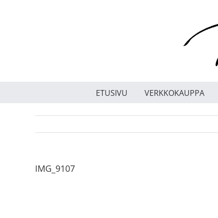
Skip
to
content
ETUSIVU
VERKKOKAUPPA
IMG_9107