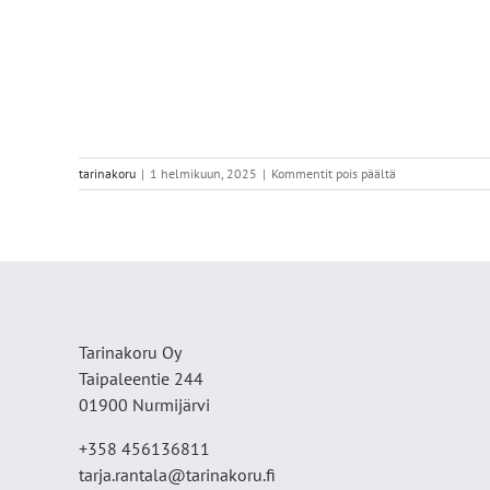
artikkelissa
tarinakoru
|
1 helmikuun, 2025
|
Kommentit pois päältä
IMG_9107
Tarinakoru Oy
Taipaleentie 244
01900 Nurmijärvi
+358 456136811
tarja.rantala@tarinakoru.fi