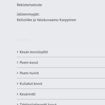
Rekisteriseloste
Jälleenmyyjät:
Kelloliike ja Valokuvaamo
Karppinen
OSASTOT
Kesän korulöydöt
Poem korut
Poem huivit
Kullatut korut
Kesävintti
Tähtipölytimantti korut