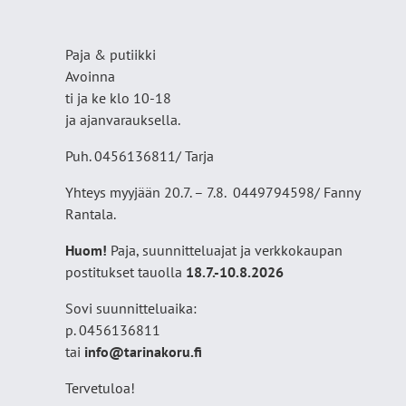
Paja & putiikki
Avoinna
ti ja ke klo 10-18
ja ajanvarauksella.
Puh. 0456136811/ Tarja
Yhteys myyjään 20.7. – 7.8. 0449794598/ Fanny
Rantala.
Huom!
Paja, suunnitteluajat ja verkkokaupan
postitukset tauolla
18
.7.-10.8.2026
Sovi suunnitteluaika:
p. 0456136811
tai
info@tarinakoru.fi
Tervetuloa!