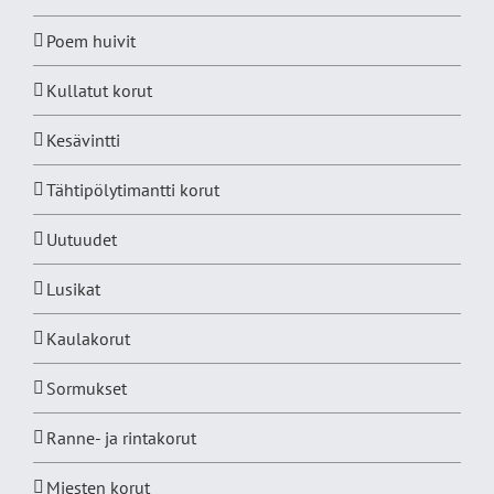
Poem huivit
Kullatut korut
Kesävintti
Tähtipölytimantti korut
Uutuudet
Lusikat
Kaulakorut
Sormukset
Ranne- ja rintakorut
Miesten korut