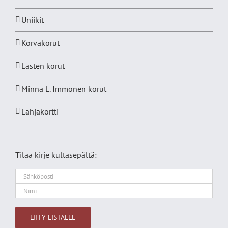
Uniikit
Korvakorut
Lasten korut
Minna L. Immonen korut
Lahjakortti
Tilaa kirje kultasepältä: