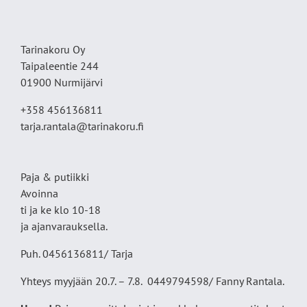
Tarinakoru Oy
Taipaleentie 244
01900 Nurmijärvi
+358 456136811
tarja.rantala@tarinakoru.fi
Paja & putiikki
Avoinna
ti ja ke klo 10-18
ja ajanvarauksella.
Puh. 0456136811/ Tarja
Yhteys myyjään 20.7. – 7.8. 0449794598/ Fanny Rantala.