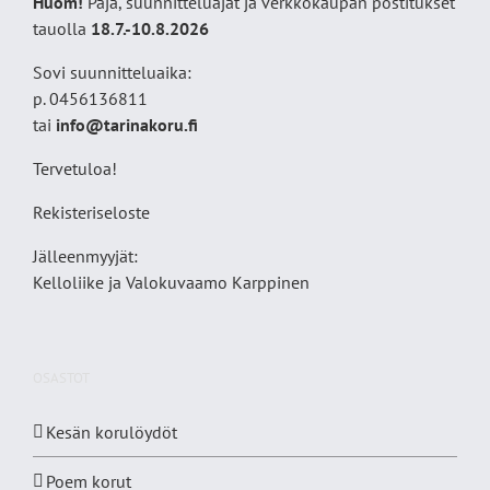
Huom!
Paja, suunnitteluajat ja verkkokaupan postitukset
tauolla
18
.7.-10.8.2026
Sovi suunnitteluaika:
p. 0456136811
tai
info@tarinakoru.fi
Tervetuloa!
Rekisteriseloste
Jälleenmyyjät:
Kelloliike ja Valokuvaamo
Karppinen
OSASTOT
Kesän korulöydöt
Poem korut