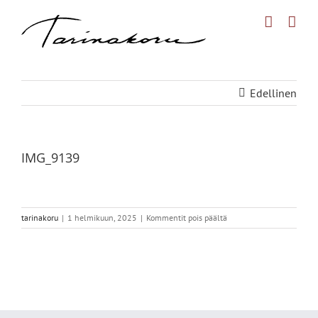
Skip
to
content
Edellinen
IMG_9139
artikkelissa
tarinakoru
|
1 helmikuun, 2025
|
Kommentit pois päältä
IMG_9139