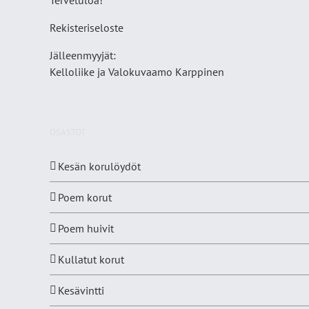
Rekisteriseloste
Jälleenmyyjät:
Kelloliike ja Valokuvaamo
Karppinen
OSASTOT
Kesän korulöydöt
Poem korut
Poem huivit
Kullatut korut
Kesävintti