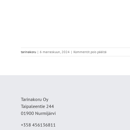
artikkelissa
tarinakoru
|
6 marraskuun, 2024
|
Kommentit pois päältä
IMG_7848
Tarinakoru Oy
Taipaleentie 244
01900 Nurmijärvi
+358 456136811