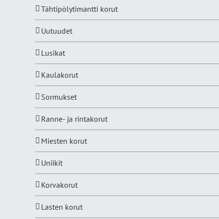
Tähtipölytimantti korut
Uutuudet
Lusikat
Kaulakorut
Sormukset
Ranne- ja rintakorut
Miesten korut
Uniikit
Korvakorut
Lasten korut