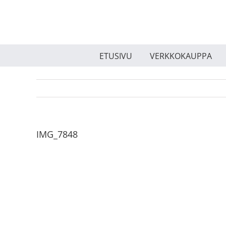
Skip
to
content
ETUSIVU
VERKKOKAUPPA
IMG_7848