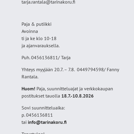
tarja.rantala@tarinakoru.fi
Paja & putiikki
Avoinna
ti ja ke klo 10-18
ja ajanvarauksella.
Puh. 0456136811/ Tarja
Yhteys myyjään 20.7. – 7.8. 0449794598/ Fanny
Rantala.
Huom!
Paja, suunnitteluajat ja verkkokaupan
postitukset tauolla
18
.7.-10.8.2026
Sovi suunnitteluaika:
p. 0456136811
tai
info@tarinakoru.fi
Tervetuloa!