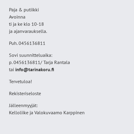
Paja & putiikki
Avoinna
ti ja ke klo 10-18
ja ajanvarauksella.
Puh. 0456136811
Sovi suunnitteluaika:
p. 0456136811/ Tarja Rantala
tai
info@tarinakoru.fi
Tervetuloa!
Rekisteriseloste
Jälleenmyyjät:
Kelloliike ja Valokuvaamo
Karppinen