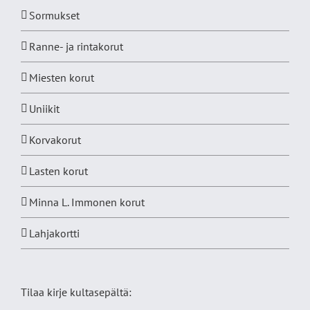
Sormukset
Ranne- ja rintakorut
Miesten korut
Uniikit
Korvakorut
Lasten korut
Minna L. Immonen korut
Lahjakortti
Tilaa kirje kultasepältä: