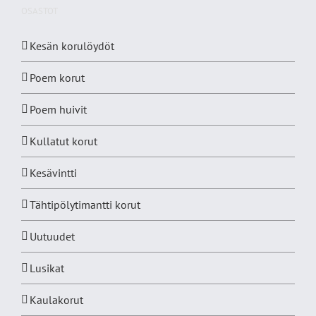
OSASTOT
Kesän korulöydöt
Poem korut
Poem huivit
Kullatut korut
Kesävintti
Tähtipölytimantti korut
Uutuudet
Lusikat
Kaulakorut