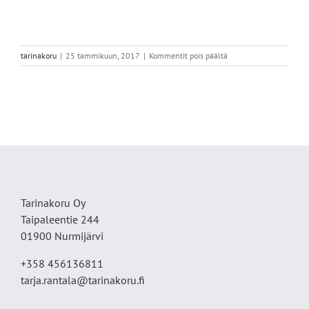
artikkelissa
tarinakoru
|
25 tammikuun, 2017
|
Kommentit pois päältä
Kanerva,
pelkkä
Tarinakoru Oy
Taipaleentie 244
01900 Nurmijärvi
+358 456136811
tarja.rantala@tarinakoru.fi