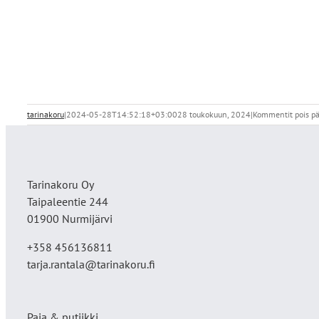
tarinakoru
|
2024-05-28T14:52:18+03:00
28 toukokuun, 2024
|
Kommentit pois pä
Tarinakoru Oy
Taipaleentie 244
01900 Nurmijärvi
+358 456136811
tarja.rantala@tarinakoru.fi
Paja & putiikki