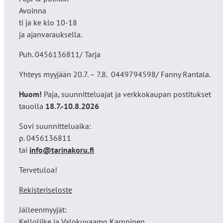
Avoinna
ti ja ke klo 10-18
ja ajanvarauksella.
Puh. 0456136811/ Tarja
Yhteys myyjään 20.7. – 7.8. 0449794598/ Fanny Rantala.
Huom!
Paja, suunnitteluajat ja verkkokaupan postitukset
tauolla
18
.7.-10.8.2026
Sovi suunnitteluaika:
p. 0456136811
tai
info@tarinakoru.fi
Tervetuloa!
Rekisteriseloste
Jälleenmyyjät:
Kelloliike ja Valokuvaamo
Karppinen