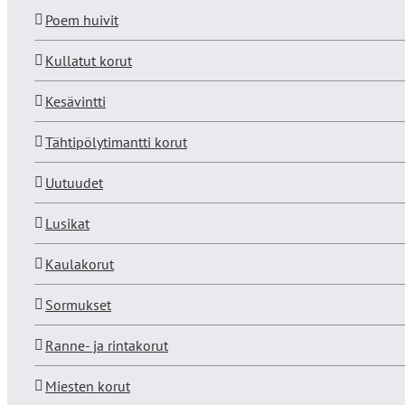
Poem huivit
Kullatut korut
Kesävintti
Tähtipölytimantti korut
Uutuudet
Lusikat
Kaulakorut
Sormukset
Ranne- ja rintakorut
Miesten korut